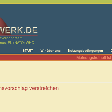
davergehorsam,
ralismus, EU+NATO+WHO
START
Wir über uns
Nutzungsbedingungen
Meinungsfreiheit ist n
hsvorschlag verstreichen