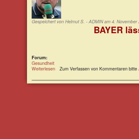
Gespeichert von
Helmut S. - ADMIN
am 4. November 2
BAYER läss
Forum:
Gesundheit
Weiterlesen
über
Zum Verfassen von Kommentaren bitte
CBG:
BAYER
lässt
Frist
für
Vergleichsvorschlag
verstreichen