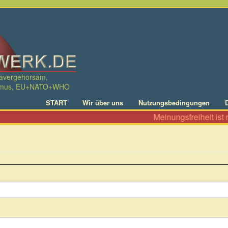
davergehorsam,
ralismus, EU+NATO+WHO
START
Wir über uns
Nutzungsbedingungen
Meinungsfreiheit ist ni