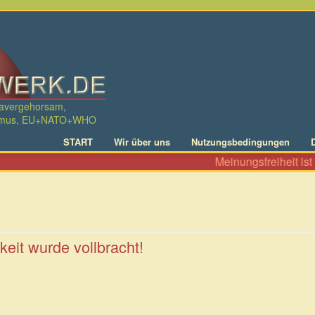
davergehorsam,
ralismus, EU+NATO+WHO
START
Wir über uns
Nutzungsbedingungen
Meinungsfreiheit ist ni
keit wurde vollbracht!