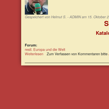
Gespeichert von
Helmut S. - ADMIN
am 15. Oktober 2
S
Katal
Forum:
restl. Europa und die Welt
Weiterlesen
über
Zum Verfassen von Kommentaren bitte
Katalonien-
Konflikt:
Die
Ungerechtigkeit
wurde
vollbracht!