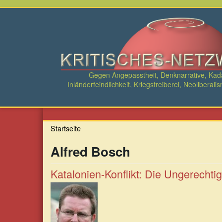
Direkt
zum
Inhalt
Gegen Angepasstheit, Denknarrative, Ka
Inländerfeindlichkeit, Kriegstreiberei, Neolibe
Startseite
Alfred Bosch
Katalonien-Konflikt: Die Ungerechtig