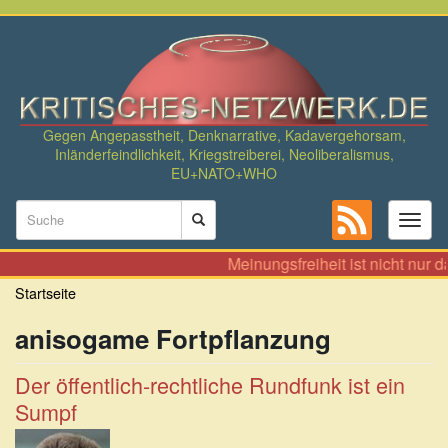
Direkt
zum
Inhalt
Gegen Angepasstheit, Denknarrative, Kadavergehorsam,
Inländerfeindlichkeit, Kriegstreiberei, Neoliberalismus,
EU+NATO+WHO
Suchformular
Toggl
naviga
Suche
Meinungsfreiheit ist nicht nur 
Startseite
anisogame Fortpflanzung
Der öffentlich-rechtliche Rundfunk ist ein
Sumpf