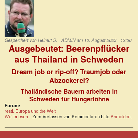
Gespeichert von
Helmut S. - ADMIN
am 10. August 2023 - 12:30
Ausgebeutet: Beerenpflücker
aus Thailand in Schweden
Dream job or rip-off? Traumjob oder
Abzockerei?
Thailändische Bauern arbeiten in
Schweden für Hungerlöhne
Forum:
restl. Europa und die Welt
Weiterlesen
über
Zum Verfassen von Kommentaren bitte
Anmelden
.
Ausgebeutet:
Beerenpflücker
aus