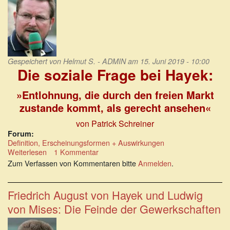
Gespeichert von
Helmut S. - ADMIN
am 15. Juni 2019 - 10:00
Die soziale Frage bei Hayek:
»Entlohnung, die durch den freien Markt
zustande kommt, als gerecht ansehen«
von Patrick Schreiner
Forum:
Definition, Erscheinungsformen + Auswirkungen
Weiterlesen
über
1 Kommentar
Die
Zum Verfassen von Kommentaren bitte
Anmelden
.
soziale
Frage
bei
Friedrich August von Hayek und Ludwig
Friedrich
von Mises: Die Feinde der Gewerkschaften
August
von
Hayek