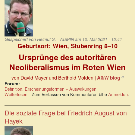
Gespeichert von
Helmut S. - ADMIN
am 10. Mai 2021 - 12:41
Geburtsort: Wien, Stubenring 8–10
Ursprünge des autoritären
Neoliberalismus im Roten Wien
von David Mayer und Berthold Molden |
A&W blog
(Link
ist
Forum:
Definition, Erscheinungsformen + Auswirkungen
extern)
Weiterlesen
über
Zum Verfassen von Kommentaren bitte
Anmelden
.
Ursprünge
des
autoritären
Die soziale Frage bei Friedrich August von
Neoliberalismus
Hayek
im
Roten
Wien