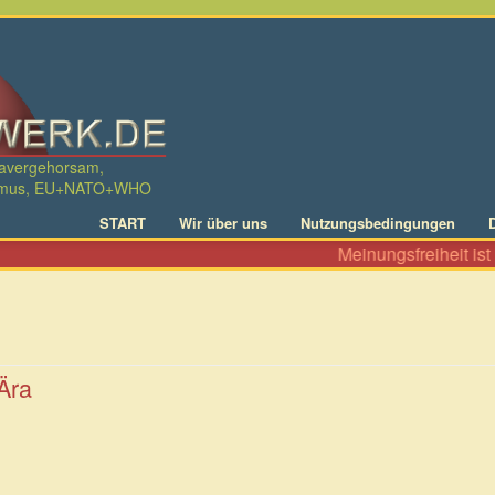
davergehorsam,
ralismus, EU+NATO+WHO
START
Wir über uns
Nutzungsbedingungen
Meinungsfreiheit ist ni
Ära