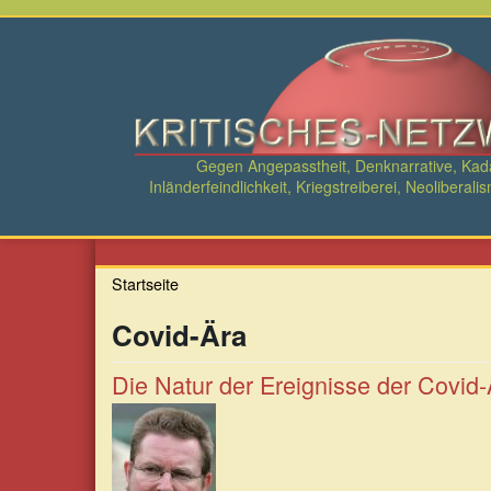
Direkt
zum
Inhalt
Gegen Angepasstheit, Denknarrative, Ka
Inländerfeindlichkeit, Kriegstreiberei, Neolibe
Startseite
Covid-Ära
Die Natur der Ereignisse der Covid-