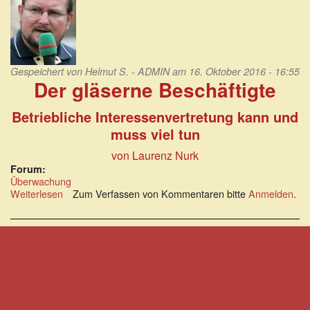
Gespeichert von
Helmut S. - ADMIN
am 16. Oktober 2016 - 16:55
Der gläserne Beschäftigte
Betriebliche Interessenvertretung kann und
muss viel tun
von Laurenz Nurk
Forum:
Überwachung
Weiterlesen
über
Zum Verfassen von Kommentaren bitte
Anmelden
.
Der
gläserne
Beschäftigte