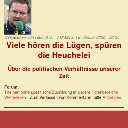
Gespeichert von
Helmut S. - ADMIN
am 6. Januar 2020 - 22:34
Viele hören die Lügen, spüren
die Heuchelei
Über die politischen Verhältnisse unserer
Zeit
Forum:
Themen ohne spezifische Zuordnung in andere Forenbereiche
Weiterlesen
über
Zum Verfassen von Kommentaren bitte
Anmelden
.
Georg
Rammer:
Viele
hören
die
Lügen,