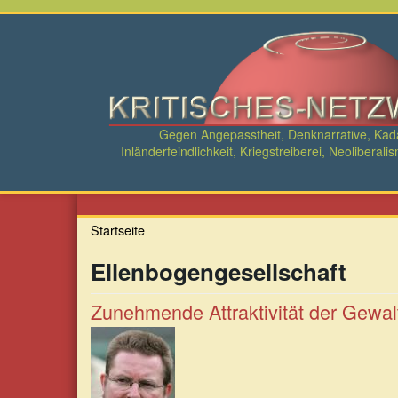
Direkt
zum
Inhalt
Gegen Angepasstheit, Denknarrative, Ka
Inländerfeindlichkeit, Kriegstreiberei, Neolibe
Startseite
Ellenbogengesellschaft
Zunehmende Attraktivität der Gew