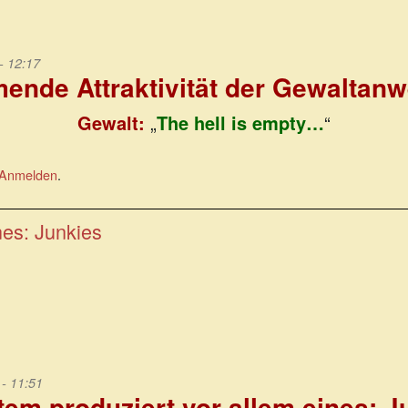
- 12:17
ende Attraktivität der Gewaltan
Gewalt:
„
The hell is empty…
“
Anmelden
.
nes: Junkies
- 11:51
em produziert vor allem eines: 