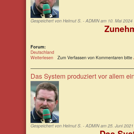
Gespeichert von
Helmut S. - ADMIN
am 10. Mai 2024 
Zunehm
Forum:
Deutschland
Weiterlesen
über
Zum Verfassen von Kommentaren bitte
Zunehmende
Attraktivität
der
Das System produziert vor allem ei
Gewaltanwendung
Gespeichert von
Helmut S. - ADMIN
am 25. Juni 2021 
Das Syst