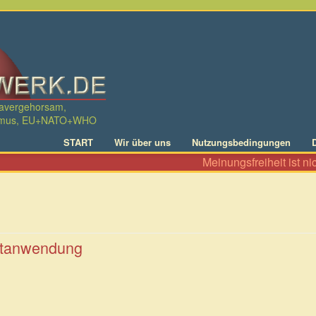
davergehorsam,
ralismus, EU+NATO+WHO
START
Wir über uns
Nutzungsbedingungen
Meinungsfreiheit ist nicht
altanwendung