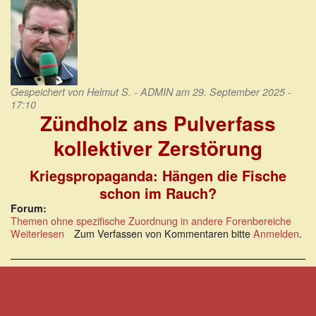
Gespeichert von
Helmut S. - ADMIN
am 29. September 2025 -
17:10
Zündholz ans Pulverfass
kollektiver Zerstörung
Kriegspropaganda: Hängen die Fische
schon im Rauch?
Forum:
Themen ohne spezifische Zuordnung in andere Forenbereiche
Weiterlesen
über
Zum Verfassen von Kommentaren bitte
Anmelden
.
Zündholz
ans
Pulverfass
kollektiver
Zerstörung