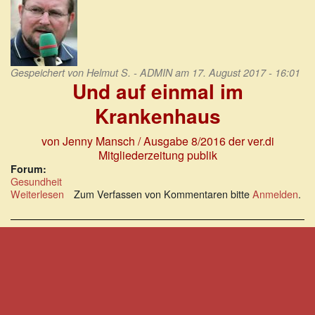
Gespeichert von
Helmut S. - ADMIN
am 17. August 2017 - 16:01
Und auf einmal im
Krankenhaus
von Jenny Mansch
/ Ausgabe 8/2016 der ver.di
Mitgliederzeitung publik
Forum:
Gesundheit
Weiterlesen
über
Zum Verfassen von Kommentaren bitte
Anmelden
.
Und
auf
einmal
im
Krankenhaus