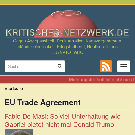
Direkt
zum
Inhalt
Gegen Angepasstheit, Denknarrative, Kadavergehorsam,
Inländerfeindlichkeit, Kriegstreiberei, Neoliberalismus,
EU+NATO+WHO
Suchformular
Toggl
naviga
Suche
Meinungsfreiheit ist nicht nur 
Startseite
EU Trade Agreement
Fabio De Masi: So viel Unterhaltung wie
Gabriel bietet nicht mal Donald Trump