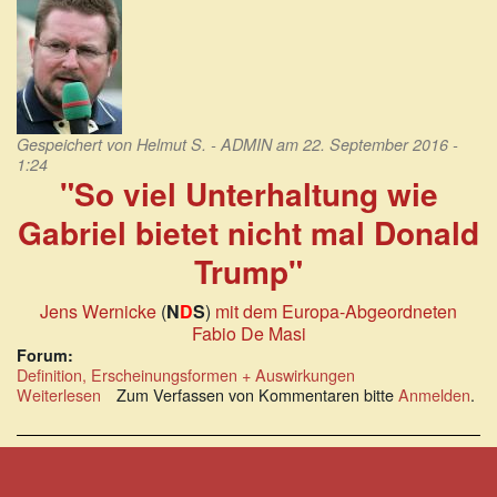
Gespeichert von
Helmut S. - ADMIN
am 22. September 2016 -
1:24
"So viel Unterhaltung wie
Gabriel bietet nicht mal Donald
Trump"
Jens Wernicke
(
N
D
S
)
mit dem Europa-Abgeordneten
Fabio De Masi
Forum:
Definition, Erscheinungsformen + Auswirkungen
Weiterlesen
über
Zum Verfassen von Kommentaren bitte
Anmelden
.
Fabio
De
Masi:
So
viel