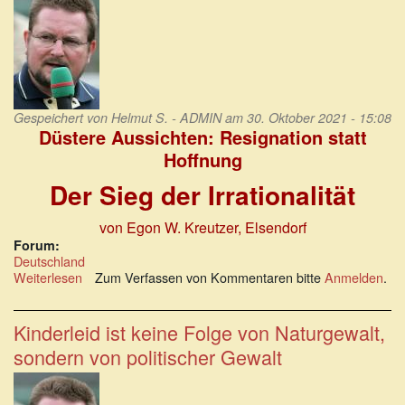
Gespeichert von
Helmut S. - ADMIN
am 30. Oktober 2021 - 15:08
Düstere Aussichten: Resignation statt
Hoffnung
Der Sieg der Irrationalität
von Egon W. Kreutzer
, Elsendorf
Forum:
Deutschland
Weiterlesen
über
Zum Verfassen von Kommentaren bitte
Anmelden
.
Düstere
Aussichten:
Resignation
Kinderleid ist keine Folge von Naturgewalt,
statt
sondern von politischer Gewalt
Hoffnung.
Der
Sieg