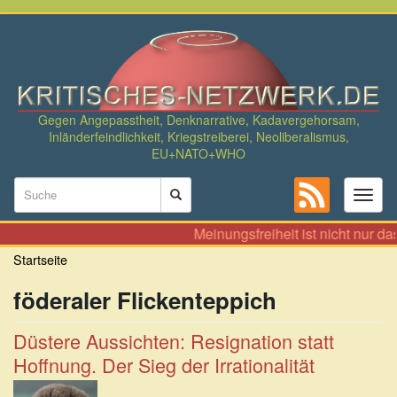
Direkt
zum
Inhalt
Gegen Angepasstheit, Denknarrative, Kadavergehorsam,
Inländerfeindlichkeit, Kriegstreiberei, Neoliberalismus,
EU+NATO+WHO
Suchformular
Toggl
naviga
Suche
Meinungsfreiheit ist nicht nur da
Startseite
föderaler Flickenteppich
Düstere Aussichten: Resignation statt
Hoffnung. Der Sieg der Irrationalität