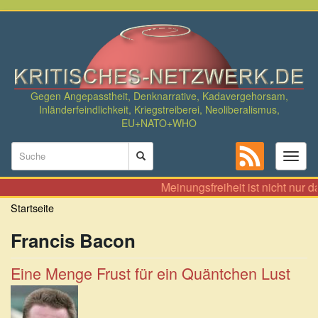
Direkt
zum
Inhalt
Gegen Angepasstheit, Denknarrative, Kadavergehorsam,
Inländerfeindlichkeit, Kriegstreiberei, Neoliberalismus,
EU+NATO+WHO
Suchformular
Toggl
naviga
Suche
Meinungsfreiheit ist nicht nur 
Startseite
Francis Bacon
Eine Menge Frust für ein Quäntchen Lust