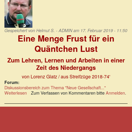
Gespeichert von
Helmut S. - ADMIN
am 17. Februar 2019 - 11:50
Eine Menge Frust für ein
Quäntchen Lust
Zum Lehren, Lernen und Arbeiten in einer
Zeit des Niedergangs
von Lorenz Glatz / aus Streifzüge 2018-74'
Forum:
Diskussionsbereich zum Thema "Neue Gesellschaft..."
Weiterlesen
über
Zum Verfassen von Kommentaren bitte
Anmelden
.
Eine
Menge
Frust
für
ein
Quäntchen
Lust