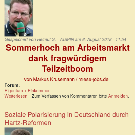
Gespeichert von
Helmut S. - ADMIN
am 6. August 2018 - 11:54
Sommerhoch am Arbeitsmarkt
dank fragwürdigem
Teilzeitboom
von Markus Krüsemann
/ miese-jobs.de
Forum:
Eigentum + Einkommen
Weiterlesen
über
Zum Verfassen von Kommentaren bitte
Anmelden
.
Sommerhoch
am
Arbeitsmarkt
Soziale Polarisierung in Deutschland durch
dank
Hartz-Reformen
fragwürdigem
Teilzeitboom