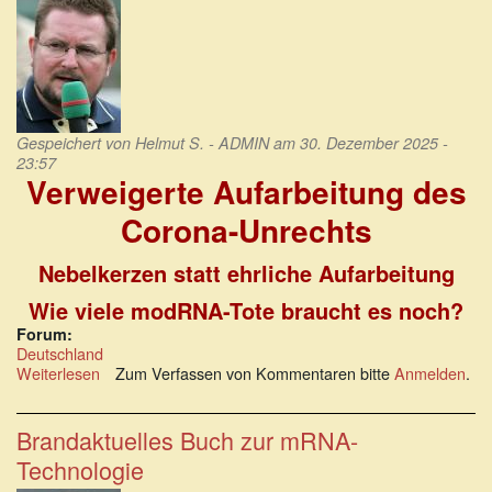
Gespeichert von
Helmut S. - ADMIN
am 30. Dezember 2025 -
23:57
Verweigerte Aufarbeitung des
Corona-Unrechts
Nebelkerzen statt ehrliche Aufarbeitung
Wie viele modRNA-Tote braucht es noch?
Forum:
Deutschland
Weiterlesen
über
Zum Verfassen von Kommentaren bitte
Anmelden
.
Verweigerte
Aufarbeitung
des
Brandaktuelles Buch zur mRNA-
Corona-
Technologie
Unrechts