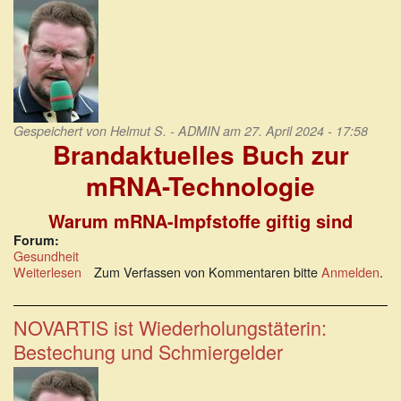
Gespeichert von
Helmut S. - ADMIN
am 27. April 2024 - 17:58
Brandaktuelles Buch zur
mRNA-Technologie
Warum mRNA-Impfstoffe giftig sind
Forum:
Gesundheit
Weiterlesen
über
Zum Verfassen von Kommentaren bitte
Anmelden
.
Brandaktuelles
Buch
zur
NOVARTIS ist Wiederholungstäterin:
mRNA-
Bestechung und Schmiergelder
Technologie