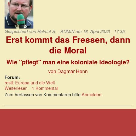
Gespeichert von
Helmut S. - ADMIN
am 16. April 2023 - 17:35
Erst kommt das Fressen, dann
die Moral
Wie "pflegt" man eine koloniale Ideologie?
von Dagmar Henn
Forum:
restl. Europa und die Welt
Weiterlesen
über
1 Kommentar
Erst
Zum Verfassen von Kommentaren bitte
Anmelden
.
kommt
das
Fressen,
dann
die
Moral