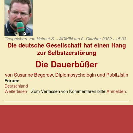
Gespeichert von
Helmut S. - ADMIN
am 6. Oktober 2022 - 15:33
Die deutsche Gesellschaft hat einen Hang
zur Selbstzerstörung
Die Dauerbüßer
von Susanne Begerow, Diplompsychologin und Publizistin
Forum:
Deutschland
Weiterlesen
über
Zum Verfassen von Kommentaren bitte
Anmelden
.
Die
deutsche
Gesellschaft
hat
einen
Hang
zur