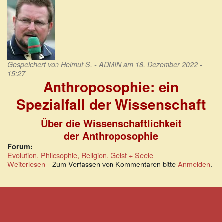
Gespeichert von
Helmut S. - ADMIN
am 18. Dezember 2022 -
15:27
Anthroposophie: ein
Spezialfall der Wissenschaft
Über die Wissenschaftlichkeit
der Anthroposophie
Forum:
Evolution, Philosophie, Religion, Geist + Seele
Weiterlesen
über
Zum Verfassen von Kommentaren bitte
Anmelden
.
Anthroposophie:
ein
Spezialfall
der
Wissenschaft