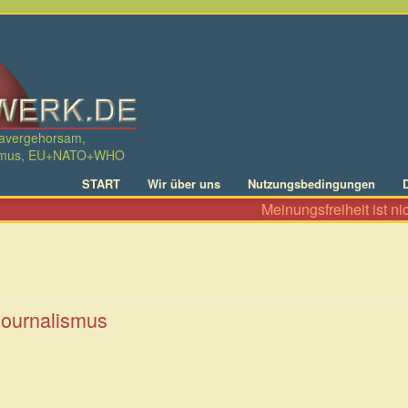
davergehorsam,
ralismus, EU+NATO+WHO
START
Wir über uns
Nutzungsbedingungen
Meinungsfreiheit ist nicht nu
Journalismus