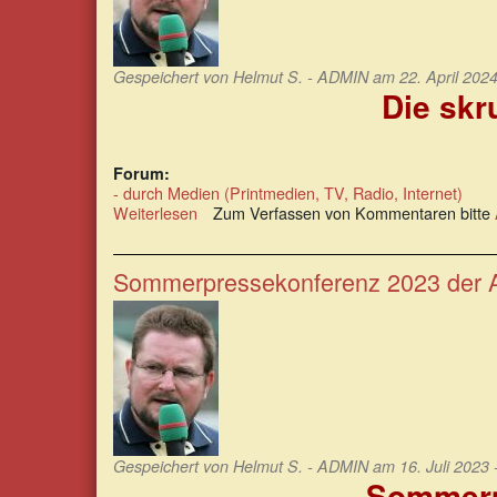
Gespeichert von
Helmut S. - ADMIN
am 22. April 2024
Die skr
Forum:
- durch Medien (Printmedien, TV, Radio, Internet)
Weiterlesen
über
Zum Verfassen von Kommentaren bitte
Die
skrupellose
Verdorbenheit
Sommerpressekonferenz 2023 der 
des
Journalismus
Gespeichert von
Helmut S. - ADMIN
am 16. Juli 2023 
Sommerp