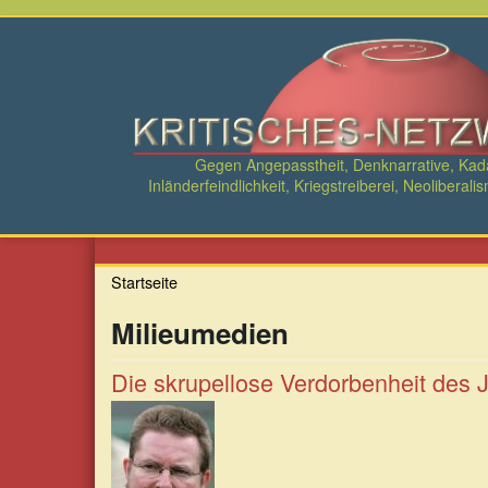
Direkt
zum
Inhalt
Gegen Angepasstheit, Denknarrative, Ka
Inländerfeindlichkeit, Kriegstreiberei, Neolibe
Startseite
Milieumedien
Die skrupellose Verdorbenheit des 