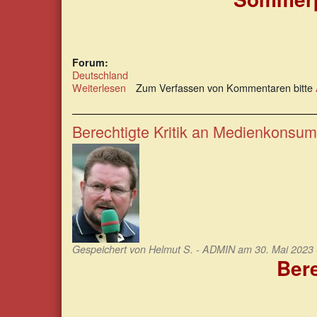
Forum:
Deutschland
Weiterlesen
über
Zum Verfassen von Kommentaren bitte
Sommerpressekonferenz
2023
der
Berechtigte Kritik an Medienkonsu
Ampelregierung
Gespeichert von
Helmut S. - ADMIN
am 30. Mai 2023 
Ber