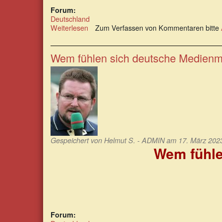
Forum:
Deutschland
Weiterlesen
über
Zum Verfassen von Kommentaren bitte
Berechtigte
Kritik
an
Wem fühlen sich deutsche Medienma
Medienkonsumenten
Gespeichert von
Helmut S. - ADMIN
am 17. März 2023
Wem fühle
Forum: