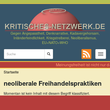
Direkt
zum
Inhalt
Gegen Angepasstheit, Denknarrative, Kadavergehorsam,
Inländerfeindlichkeit, Kriegstreiberei, Neoliberalismus,
EU+NATO+WHO
Suchformular
Toggl
naviga
Suche
Meinungsfreiheit ist nicht nur 
Startseite
neoliberale Freihandelspraktiken
Momentan ist kein Inhalt mit diesem Begriff klassifiziert.