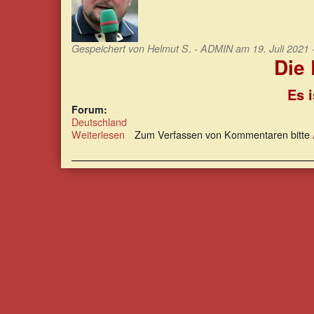
Gespeichert von
Helmut S. - ADMIN
am 19. Juli 2021 
Die
Es i
Forum:
Deutschland
Weiterlesen
über
Zum Verfassen von Kommentaren bitte
Die
Epidemie
des
multiplen
Unvermögens