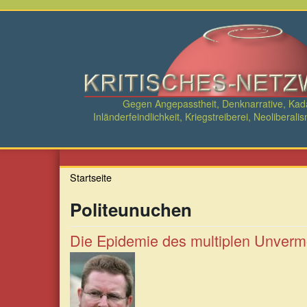
Direkt
zum
Inhalt
Gegen Angepasstheit, Denknarrative, Ka
Inländerfeindlichkeit, Kriegstreiberei, Neolibe
Startseite
Politeunuchen
Die Epidemie des multiplen Unver