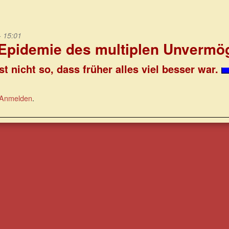
- 15:01
 Epidemie des multiplen Unvermö
st nicht so, dass früher alles viel besser war.
Anmelden
.