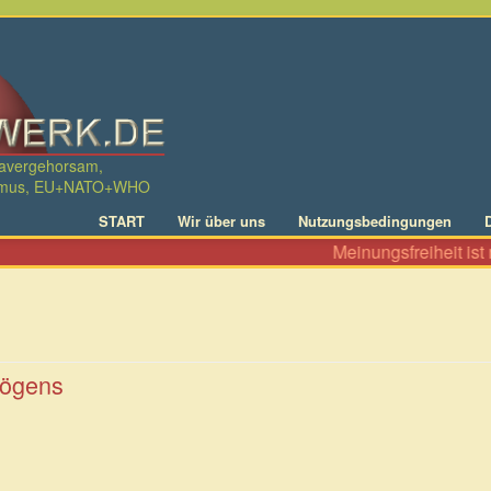
davergehorsam,
ralismus, EU+NATO+WHO
START
Wir über uns
Nutzungsbedingungen
Meinungsfreiheit ist ni
mögens