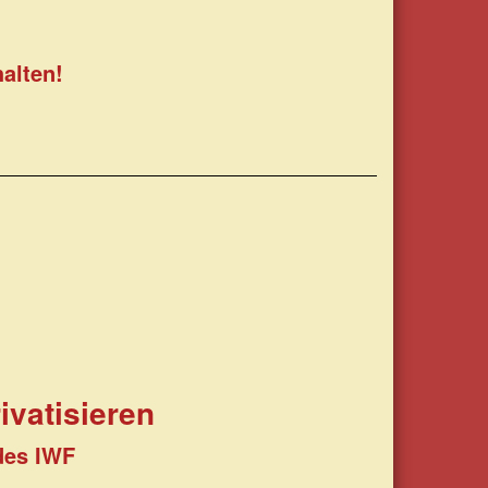
alten!
rivatisieren
des IWF