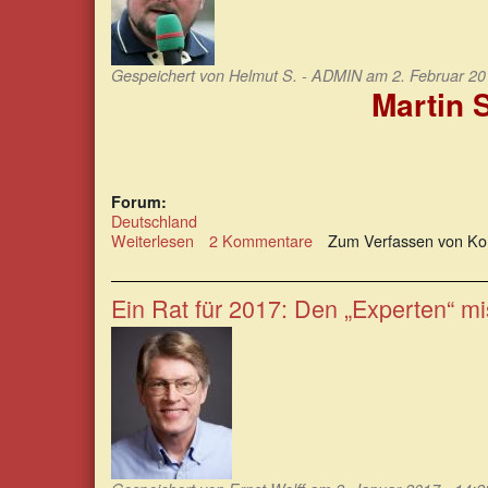
Gespeichert von
Helmut S. - ADMIN
am 2. Februar 20
Martin S
Forum:
Deutschland
Weiterlesen
über
2 Kommentare
Zum Verfassen von Ko
Martin
Schulz
als
Ein Rat für 2017: Den „Experten“ mi
Wirtschafts-
und
Sozialpolitiker:
Wickelwackel!