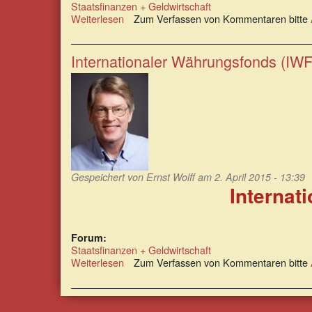
Staatsfinanzen + Geldwirtschaft
Weiterlesen
über
Zum Verfassen von Kommentaren bitte
Die
Strukturanpassungsprogramme
des
Internationaler Währungsfonds (IW
IWF
und
ihre
fatalen
Folgen
Gespeichert von
Ernst Wolff
am 2. April 2015 - 13:39
Internat
Forum:
Staatsfinanzen + Geldwirtschaft
Weiterlesen
über
Zum Verfassen von Kommentaren bitte
Internationaler
Währungsfonds
(IWF)