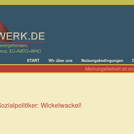
davergehorsam,
ralismus, EU+NATO+WHO
START
Wir über uns
Nutzungsbedingungen
Meinungsfreiheit ist nicht nu
ozialpolitiker: Wickelwackel!