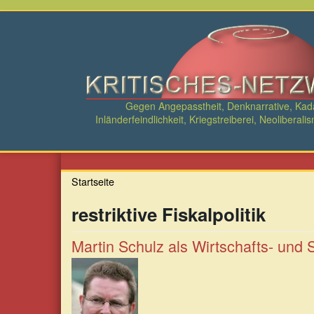
Direkt
zum
Inhalt
Gegen Angepasstheit, Denknarrative, Ka
Inländerfeindlichkeit, Kriegstreiberei, Neolibe
Startseite
restriktive Fiskalpolitik
Martin Schulz als Wirtschafts- und S