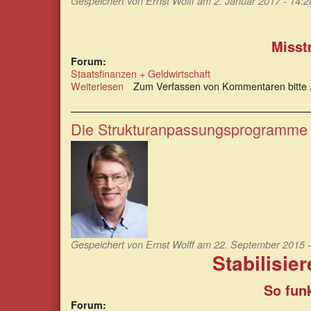
Gespeichert von
Ernst Wolff
am 2. Januar 2017 - 14:2
Misst
Forum:
Staatsfinanzen + Geldwirtschaft
Weiterlesen
über
Zum Verfassen von Kommentaren bitte
Ein
Rat
für
Die Strukturanpassungsprogramme d
2017:
Den
„Experten“
misstrauen!
Gespeichert von
Ernst Wolff
am 22. September 2015 -
Stabilisier
So fun
Forum: