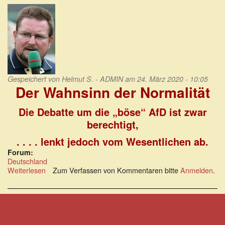
Gespeichert von
Helmut S. - ADMIN
am 24. März 2020 - 10:05
Der Wahnsinn der Normalität
Die Debatte um die „böse“ AfD ist zwar
berechtigt,
. . . . lenkt jedoch vom Wesentlichen ab.
Forum:
Deutschland
Weiterlesen
über
Zum Verfassen von Kommentaren bitte
Anmelden
.
Die
Debatte
um
die
„böse“
AfD