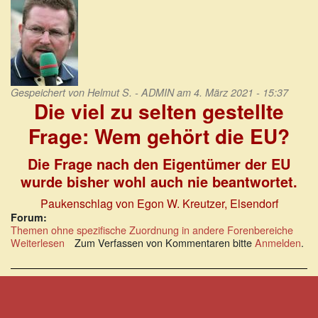
Gespeichert von
Helmut S. - ADMIN
am 4. März 2021 - 15:37
Die viel zu selten gestellte
Frage: Wem gehört die EU?
Die Frage nach den Eigentümer der EU
wurde bisher wohl auch nie beantwortet.
Paukenschlag von Egon W. Kreutzer, Elsendorf
Forum:
Themen ohne spezifische Zuordnung in andere Forenbereiche
Weiterlesen
über
Zum Verfassen von Kommentaren bitte
Anmelden
.
Die
viel
zu
selten
gestellte