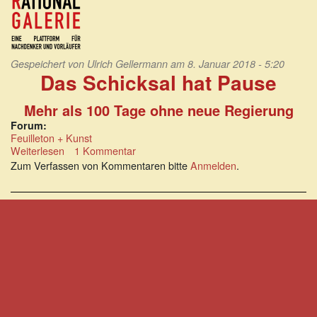
Gespeichert von
Ulrich Gellermann
am 8. Januar 2018 - 5:20
Das Schicksal hat Pause
Mehr als 100 Tage ohne neue Regierung
Forum:
Feuilleton + Kunst
Weiterlesen
über
1 Kommentar
Das
Zum Verfassen von Kommentaren bitte
Anmelden
.
Schicksal
hat
Pause.
Mehr
als
100
Tage
ohne
neue
Regierung