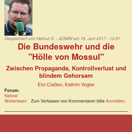
Gespeichert von
Helmut S. - ADMIN
am 19. Juni 2017 - 12:51
Die Bundeswehr und die
"Hölle von Mossul"
Zwischen Propaganda, Kontrollverlust und
blindem Gehorsam
Elvi Claßen, Kathrin Vogler
Forum:
Nahost
Weiterlesen
über
Zum Verfassen von Kommentaren bitte
Anmelden
.
Nordirak:
Die
Bundeswehr
und
die