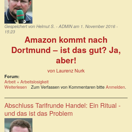
Veit
Wilhelmy
Gespeichert von
Helmut S. - ADMIN
am 1. November 2016 -
15:23
Amazon kommt nach
Dortmund – ist das gut? Ja,
aber!
von Laurenz Nurk
Forum:
Arbeit + Arbeitslosigkeit
Weiterlesen
über
Zum Verfassen von Kommentaren bitte
Anmelden
.
Amazon
kommt
nach
Abschluss Tarifrunde Handel: Ein Ritual -
Dortmund
und das ist das Problem
–
ist
das
gut?