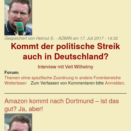
Gespeichert von
Helmut S. - ADMIN
am 17. Juli 2017 - 14:32
Kommt der politische Streik
auch in Deutschland?
Interview mit Veit Wilhelmy
Forum:
Themen ohne spezifische Zuordnung in andere Forenbereiche
Weiterlesen
über
Zum Verfassen von Kommentaren bitte
Anmelden
.
Kommt
der
politische
Amazon kommt nach Dortmund – ist das
Streik
gut? Ja, aber!
auch
in
Deutschland?
Interview
mit