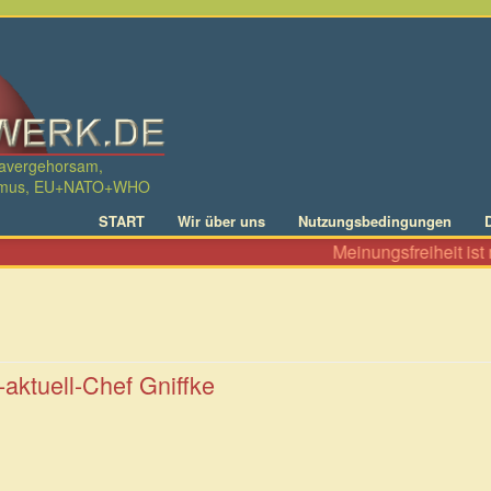
davergehorsam,
ralismus, EU+NATO+WHO
START
Wir über uns
Nutzungsbedingungen
Meinungsfreiheit ist ni
ktuell-Chef Gniffke