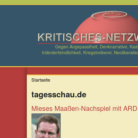
Direkt
zum
Inhalt
Gegen Angepasstheit, Denknarrative, Ka
Inländerfeindlichkeit, Kriegstreiberei, Neolibe
Startseite
tagesschau.de
Mieses Maaßen-Nachspiel mit ARD-a