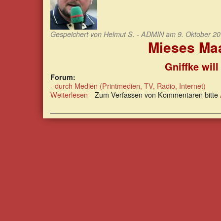
Gespeichert von
Helmut S. - ADMIN
am 9. Oktober 20
Mieses Maa
Gniffke wil
Forum:
- durch Medien (Printmedien, TV, Radio, Internet)
Weiterlesen
über
Zum Verfassen von Kommentaren bitte
Mieses
Maaßen-
Nachspiel
mit
ARD-
aktuell-
Chef
Gniffke