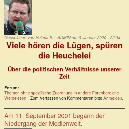
Gespeichert von
Helmut S. - ADMIN
am 6. Januar 2020 - 22:34
Viele hören die Lügen, spüren
die Heuchelei
Über die politischen Verhältnisse unserer
Zeit
Forum:
Themen ohne spezifische Zuordnung in andere Forenbereiche
Weiterlesen
über
Zum Verfassen von Kommentaren bitte
Anmelden
.
Georg
Rammer:
Viele
Am 11. September 2001 begann der
hören
Niedergang der Medienwelt.
die
Lügen,