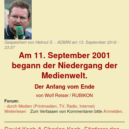
spüren
die
Heuchelei
Gespeichert von
Helmut S. - ADMIN
am 13. September 2018 -
23:37
Am 11. September 2001
begann der Niedergang der
Medienwelt.
Der Anfang vom Ende
von Wolf Reiser / RUBIKON
Forum:
- durch Medien (Printmedien, TV, Radio, Internet)
Weiterlesen
über
Zum Verfassen von Kommentaren bitte
Anmelden
.
Am
11.
September
David Koch & Charles Koch, Förderer des