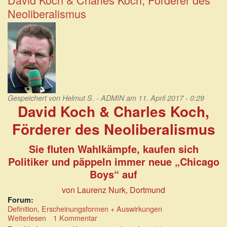
2001
Neoliberalismus
begann
der
Niedergang
der
Medienwelt.
Gespeichert von
Helmut S. - ADMIN
am 11. April 2017 - 0:29
David Koch & Charles Koch,
Förderer des Neoliberalismus
Sie fluten Wahlkämpfe, kaufen sich
Politiker und päppeln immer neue „Chicago
Boys“ auf
von Laurenz Nurk, Dortmund
Forum:
Definition, Erscheinungsformen + Auswirkungen
Weiterlesen
über
1 Kommentar
David