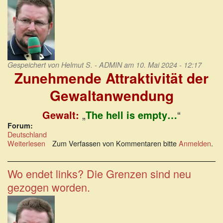
Gespeichert von
Helmut S. - ADMIN
am 10. Mai 2024 - 12:17
Zunehmende Attraktivität der
Gewaltanwendung
Gewalt:
„
The hell is empty…
“
Forum:
Deutschland
Weiterlesen
über
Zum Verfassen von Kommentaren bitte
Anmelden
.
Zunehmende
Attraktivität
der
Wo endet links? Die Grenzen sind neu
Gewaltanwendung
gezogen worden.