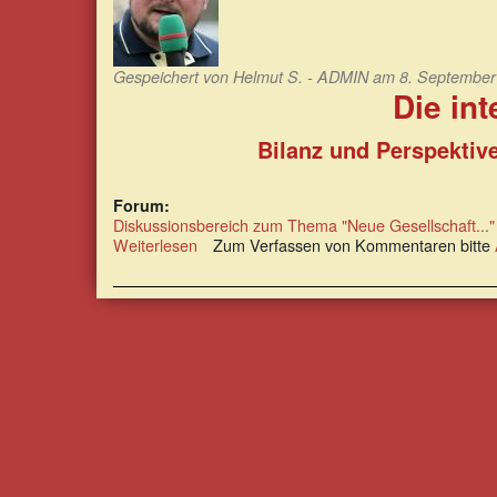
Gespeichert von
Helmut S. - ADMIN
am 8. September 
Die in
Bilanz und Perspektiv
Forum:
Diskussionsbereich zum Thema "Neue Gesellschaft..."
Weiterlesen
über
Zum Verfassen von Kommentaren bitte
Nachhaltige
Entwicklung:
Die
internationale
Verantwortung
Deutschlands