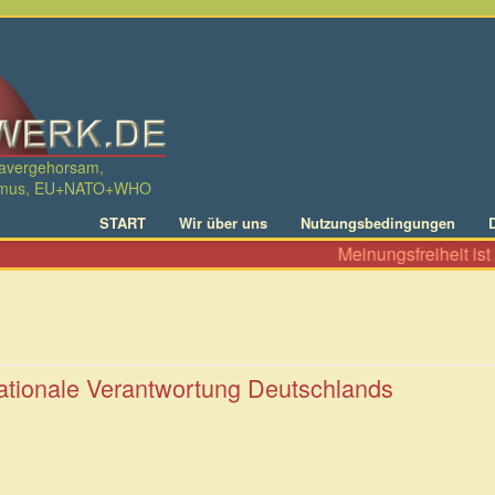
davergehorsam,
ralismus, EU+NATO+WHO
START
Wir über uns
Nutzungsbedingungen
Meinungsfreiheit ist ni
nationale Verantwortung Deutschlands