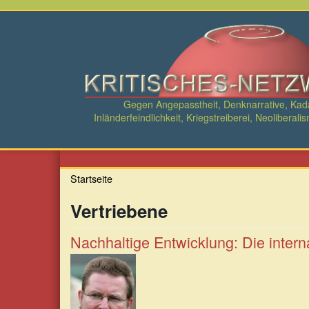
Direkt
zum
Inhalt
Gegen Angepasstheit, Denknarrative, Ka
Inländerfeindlichkeit, Kriegstreiberei, Neolibe
Startseite
Vertriebene
Nachhaltige Entwicklung: Die inter