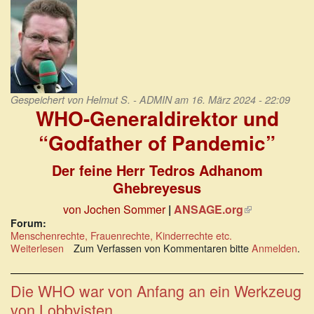
die
beste
Lösung
Gespeichert von
Helmut S. - ADMIN
am 16. März 2024 - 22:09
WHO-Generaldirektor und
“Godfather of Pandemic”
Der feine Herr Tedros Adhanom
Ghebreyesus
von Jochen Sommer
|
ANSAGE.org
(Link
ist
Forum:
Menschenrechte, Frauenrechte, Kinderrechte etc.
extern)
Weiterlesen
über
Zum Verfassen von Kommentaren bitte
Anmelden
.
WHO-
Generaldirektor
und
Die WHO war von Anfang an ein Werkzeug
“Godfather
von Lobbyisten
of