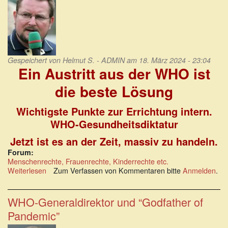
Gespeichert von
Helmut S. - ADMIN
am 18. März 2024 - 23:04
Ein Austritt aus der WHO ist
die beste Lösung
Wichtigste Punkte zur Errichtung intern.
WHO-Gesundheitsdiktatur
Jetzt ist es an der Zeit, massiv zu handeln.
Forum:
Menschenrechte, Frauenrechte, Kinderrechte etc.
Weiterlesen
über
Zum Verfassen von Kommentaren bitte
Anmelden
.
Ein
Austritt
aus
WHO-Generaldirektor und “Godfather of
der
Pandemic”
WHO
ist