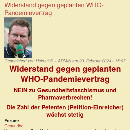
war
Widerstand gegen geplanten WHO-
von
Pandemievertrag
Anfang
an
ein
Werkzeug
von
Lobbyisten
Gespeichert von
Helmut S. - ADMIN
am 23. Februar 2024 - 15:07
Widerstand gegen geplanten
WHO-Pandemievertrag
NEIN zu Gesundheitsfaschismus und
Pharmaverbrechen!
Die Zahl der Petenten (Petition-Einreicher)
wächst stetig
Forum:
Gesundheit