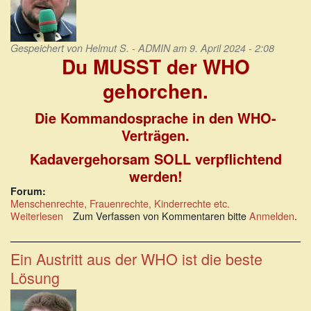
Gespeichert von
Helmut S. - ADMIN
am 9. April 2024 - 2:08
Du MUSST der WHO
gehorchen.
Die Kommandosprache in den WHO-
Verträgen.
Kadavergehorsam SOLL verpflichtend
werden!
Forum:
Menschenrechte, Frauenrechte, Kinderrechte etc.
Weiterlesen
über
Zum Verfassen von Kommentaren bitte
Anmelden
.
Du
MUSST
der
Ein Austritt aus der WHO ist die beste
WHO
Lösung
gehorchen.