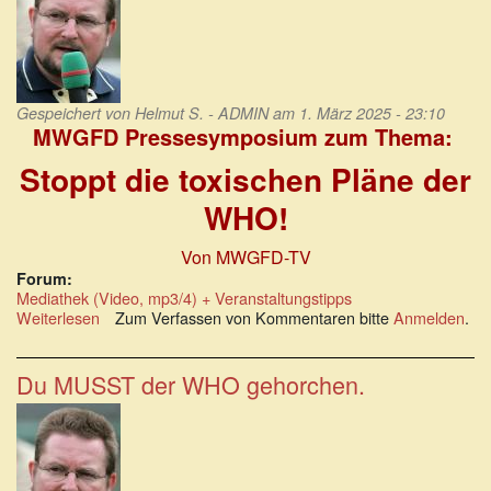
Gespeichert von
Helmut S. - ADMIN
am 1. März 2025 - 23:10
MWGFD Pressesymposium zum Thema:
Stoppt die toxischen Pläne der
WHO!
Von MWGFD-TV
Forum:
Mediathek (Video, mp3/4) + Veranstaltungstipps
Weiterlesen
über
Zum Verfassen von Kommentaren bitte
Anmelden
.
Stoppt
die
toxischen
Du MUSST der WHO gehorchen.
Pläne
der
WHO!