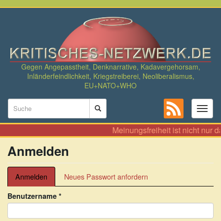
Direkt
zum
Inhalt
Gegen Angepasstheit, Denknarrative, Kadavergehorsam,
Inländerfeindlichkeit, Kriegstreiberei, Neoliberalismus,
EU+NATO+WHO
Suchformular
Toggl
naviga
Suche
Meinungsfreiheit ist nicht nur 
Anmelden
Primäre
Anmelden
(aktiver
Neues Passwort anfordern
Reiter)
Reiter
Benutzername
*