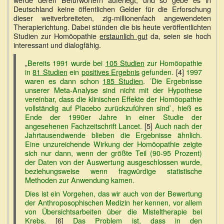
Deutschland keine öffentlichen Gelder für die Erforschung
dieser weitverbreiteten, zig-millionenfach angewendeten
Therapierichtung. Dabei stünden die bis heute veröffentlichten
Studien zur Homöopathie
erstaunlich gut
da, seien sie hoch
interessant und dialogfähig.
„
Bereits 1991 wurde bei
105 Studien
zur Homöopathie
in
81 Studien
ein
positives Ergebnis
gefunden.
[4]
1997
waren es dann schon
185 Studien
. ´Die Ergebnisse
unserer Meta-Analyse sind nicht mit der Hypothese
vereinbar, dass die klinischen Effekte der Homöopathie
vollständig auf Placebo zurückzuführen sind`, hieß es
Ende der 1990er Jahre in einer Studie der
angesehenen Fachzeitschrift Lancet.
[5]
Auch nach der
Jahrtausendwende blieben die Ergebnisse ähnlich.
Eine unzureichende Wirkung der Homöopathie zeigte
sich nur dann, wenn der größte Teil (90-95 Prozent)
der Daten von der Auswertung ausgeschlossen wurde,
beziehungsweise wenn fragwürdige statistische
Methoden zur Anwendung kamen.
Dies ist ein Vorgehen, das wir auch von der Bewertung
der Anthroposophischen Medizin her kennen, vor allem
von Übersichtsarbeiten über die Misteltherapie bei
Krebs.
[6]
Das Problem ist, dass in den