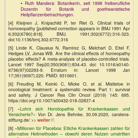
•
Ruth Mandera: Botanikerin, seit 1998 freiberufliche
Dozentin für Botanik und goetheanistische
Heilpflanzenbetrachtungen.
[4] Kleijnen J, Knipschild P, ter Riet G. Clinical trials of
homoeopathy [published correction appears in BMJ 1991 Apr
6;302(6780):818]. BMJ. 1991;302(6772):316-323.
doi:10.1136/bmj.302.6772.316
[5] Linde K, Clausius N, Ramirez G, Melchart D, Eitel F,
Hedges LV, Jonas WB. Are the clinical effects of homeopathy
placebo effects? A meta-analysis of placebo-controlled trials.
Lancet 1997 Sep20;350(9081):834-43. doi: 10.1016/s0140-
6736(97)02293-9. Erratum in: Lancet 1998 Jan
17;351(9097):220. PMID: 9310601.
[6] Freuding M, Keinki C, Micke O, et al. Mistletoe in
oncological treatment: a systematic review. Part 1: survival
and safety. J Cancer Res Clin Oncol (2019) 145: 695.
https://doi.org/10.1007/s00432-018-02837-4
[7] »
Lohnt sich Homöopathie für Krankenkassen und
Versicherte?
« Von Dr. Jens Behnke, 30.09.2020, carstens-
stiftung.de/ >>
.
weiter
(Link
ist
[8] »
Millionen für Placebos: Etliche Krankenkassen zahlen für
extern)
alternative Heilmethoden – obwohl deren Nutzen umstritten