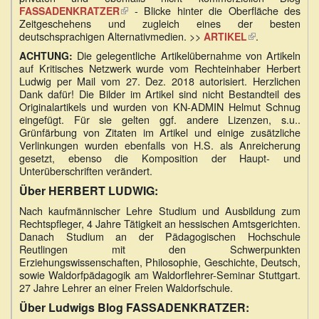
(Link
- Blicke hinter die Oberfläche des
FASSADENKRATZER
ist
Zeitgeschehens und zugleich eines der besten
extern)
deutschsprachigen Alternativmedien. >>
(Link
.
ARTIKEL
ist
Die gelegentliche Artikelübernahme von Artikeln
ACHTUNG:
extern)
auf Kritisches Netzwerk wurde vom Rechteinhaber Herbert
Ludwig per Mail vom 27. Dez. 2018 autorisiert. Herzlichen
Dank dafür! Die Bilder im Artikel sind nicht Bestandteil des
Originalartikels und wurden von KN-ADMIN Helmut Schnug
eingefügt. Für sie gelten ggf. andere Lizenzen, s.u..
Grünfärbung von Zitaten im Artikel und einige zusätzliche
Verlinkungen wurden ebenfalls von H.S. als Anreicherung
gesetzt, ebenso die Komposition der Haupt- und
Unterüberschriften verändert.
Über HERBERT LUDWIG:
Nach kaufmännischer Lehre Studium und Ausbildung zum
Rechtspfleger, 4 Jahre Tätigkeit an hessischen Amtsgerichten.
Danach Studium an der Pädagogischen Hochschule
Reutlingen mit den Schwerpunkten
Erziehungswissenschaften, Philosophie, Geschichte, Deutsch,
sowie Waldorfpädagogik am Waldorflehrer-Seminar Stuttgart.
27 Jahre Lehrer an einer Freien Waldorfschule.
Über Ludwigs Blog FASSADENKRATZER: