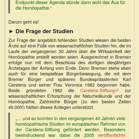
Endpunkt dieser Agenda stünde dann wohl das Aus für
die Homöopathie.
“
Darum geht es!
► Die Frage der Studien
Zur Frage der angeblich fehlenden Studien wiesen die beiden
Ärzte auf eine Fülle von wissenschaftlichen Studien hin, die im
Laufe der vergangenen 30 Jahre über die Wirksamkeit der
Homöopathie erstellt worden seien. Ausgerechnet in Bremen
erfolge nun mit dem Beschluss des dortigen diesjährigen
Ärztetages der Anfang vom Ende. Denn Bremen stehe eben
auch für eine beispiellose Bürgerbewegung, die mit dem
Bremer Bürger und späteren Bundespräsidenten Karl
Carstens und seiner Frau Veronica 1982 begonnen habe.
Beide gründeten 1982 die
Carstens-Stiftung
(Link
zur
wissenschaftlichen Erforschung der Naturheilkunde und der
ist
Homöopathie. Zahlreiche Bürger (zu den besten Zeiten
extern)
40.000!) hätten dieses Anliegen unterstützt.
„
… und so konnten in den vergangenen 40 Jahren viele
homöopathische Studien im europäischen Rahmen von
der Carstens-Stiftung gefördert werden. Besonders
beeindruckend war dabei die 2005
veröffentlichte