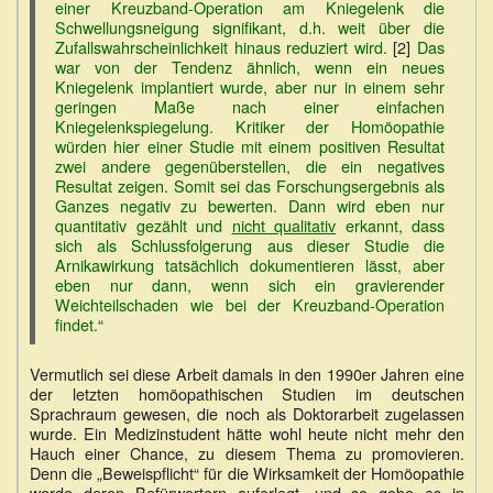
einer Kreuzband-Operation am Kniegelenk die
Schwellungsneigung signifikant, d.h. weit über die
Zufallswahrscheinlichkeit hinaus reduziert wird.
[2]
Das
war von der Tendenz ähnlich, wenn ein neues
Kniegelenk implantiert wurde, aber nur in einem sehr
geringen Maße nach einer einfachen
Kniegelenkspiegelung. Kritiker der Homöopathie
würden hier einer Studie mit einem positiven Resultat
zwei andere gegenüberstellen, die ein negatives
Resultat zeigen. Somit sei das Forschungsergebnis als
Ganzes negativ zu bewerten. Dann wird eben nur
quantitativ gezählt und
nicht qualitativ
erkannt, dass
sich als Schlussfolgerung aus dieser Studie die
Arnikawirkung tatsächlich dokumentieren lässt, aber
eben nur dann, wenn sich ein gravierender
Weichteilschaden wie bei der Kreuzband-Operation
findet.
“
Vermutlich sei diese Arbeit damals in den 1990er Jahren eine
der letzten homöopathischen Studien im deutschen
Sprachraum gewesen, die noch als Doktorarbeit zugelassen
wurde. Ein Medizinstudent hätte wohl heute nicht mehr den
Hauch einer Chance, zu diesem Thema zu promovieren.
Denn die „Beweispflicht“ für die Wirksamkeit der Homöopathie
werde deren Befürwortern auferlegt, und so gebe es in