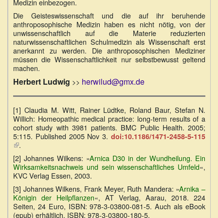
Medizin einbezogen.
Die Geisteswissenschaft und die auf ihr beruhende
anthroposophische Medizin haben es nicht nötig, von der
unwissenschaftlich auf die Materie reduzierten
naturwissenschaftlichen Schulmedizin als Wissenschaft erst
anerkannt zu werden. Die anthroposophischen Mediziner
müssen die Wissenschaftlichkeit nur selbstbewusst geltend
machen.
Herbert Ludwig
herwilud@gmx.de
>>
[1] Claudia M. Witt, Rainer Lüdtke, Roland Baur, Stefan N.
Willich: Homeopathic medical practice: long-term results of a
cohort study with 3981 patients. BMC Public Health. 2005;
5:115. Published 2005 Nov 3.
doi:10.1186/1471-2458-5-115
(Link
.
ist
[2] Johannes Wilkens: »
Arnica D30 in der Wundheilung. Ein
extern)
Wirksamkeitsnachweis und sein wissenschaftliches Umfeld
«,
KVC Verlag Essen, 2003.
[3] Johannes Wilkens, Frank Meyer, Ruth Mandera: »
Arnika –
Königin der Heilpflanzen
«, AT Verlag, Aarau, 2018. 224
Seiten, 24 Euro, ISBN: 978-3-03800-081-5. Auch als eBook
(epub) erhältlich. ISBN: 978-3-03800-180-5.