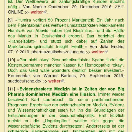
ist. Der Wettbewerb um zahlungskräftige Kunden macht's
nötig.
« Von Nadine Oberhuber, 29. Dezember 2016, ZEIT
ONLINE >>
(Link
.
weiter
ist
[9] »
Humira verliert 50 Prozent Marktanteil: Ein Jahr nach
extern)
dem Patentablauf des weltweit umsatzstärksten Medikaments
Humira® von Abbvie haben fünf Biosimilars rund die Hälfte
des Markts in Deutschland erobert. Das berichtet das
»Handelsblatt« und stützt sich dabei auf Zahlen des
Marktforschungsinstituts Insight Health.
« Von Julia Endris,
07.10.2019, pharmazeutische-zeitung.de >>
(Link
.
weiter
ist
[10] »
Gar nicht okay! Gesundheitsminister Spahn findet die
extern)
Kostenübernahme mancher Kassen für Homöopathie "okay".
Doch das Geld wäre woanders deutlich besser investiert.
«
Kommentar von Werner Bartens, 20. September 2019,
sueddeutsche.de/ >>
(Link
.
weiter
ist
[11] »
Evidenzbasierte Medizin ist in Zeiten der von Big
extern)
. Immer wieder
Pharma dominierten Medizin eine Illusion
beschwört Karl Lauterbach für seine panikmachenden
Prognosen Ergebnisse der evidenzbasierten Medizin. Evidenz
und Wissenschaftlichkeit seien für ihn die Grundlagen der
Entscheidungen in der Gesundheitspolitik. Erst kürzlich
meinte er, die „Ungeimpften“ wollten sich gegen die
wissenschaftliche Evidenz durchsetzen! Andererseits ist der
schillernde Parteigenosse seit Jahrzehnten eng mit der