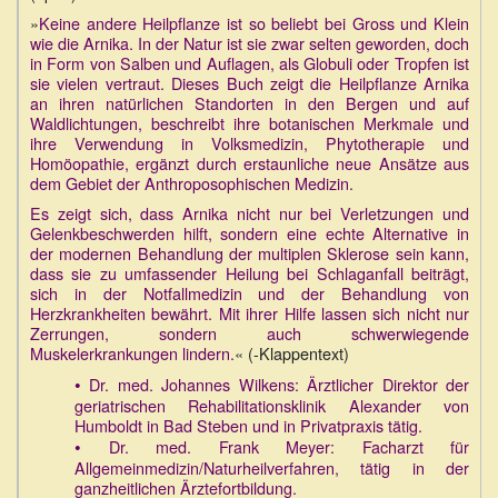
»
Keine andere Heilpflanze ist so beliebt bei Gross und Klein
wie die Arnika. In der Natur ist sie zwar selten geworden, doch
in Form von Salben und Auflagen, als Globuli oder Tropfen ist
sie vielen vertraut. Dieses Buch zeigt die Heilpflanze Arnika
an ihren natürlichen Standorten in den Bergen und auf
Waldlichtungen, beschreibt ihre botanischen Merkmale und
ihre Verwendung in Volksmedizin, Phytotherapie und
Homöopathie, ergänzt durch erstaunliche neue Ansätze aus
dem Gebiet der Anthroposophischen Medizin.
Es zeigt sich, dass Arnika nicht nur bei Verletzungen und
Gelenkbeschwerden hilft, sondern eine echte Alternative in
der modernen Behandlung der multiplen Sklerose sein kann,
dass sie zu umfassender Heilung bei Schlaganfall beiträgt,
sich in der Notfallmedizin und der Behandlung von
Herzkrankheiten bewährt. Mit ihrer Hilfe lassen sich nicht nur
Zerrungen, sondern auch schwerwiegende
Muskelerkrankungen lindern.
« (-Klappentext)
•
Dr. med. Johannes Wilkens: Ärztlicher Direktor der
geriatrischen Rehabilitationsklinik Alexander von
Humboldt in Bad Steben und in Privatpraxis tätig.
•
Dr. med. Frank Meyer: Facharzt für
Allgemeinmedizin/Naturheilverfahren, tätig in der
ganzheitlichen Ärztefortbildung.