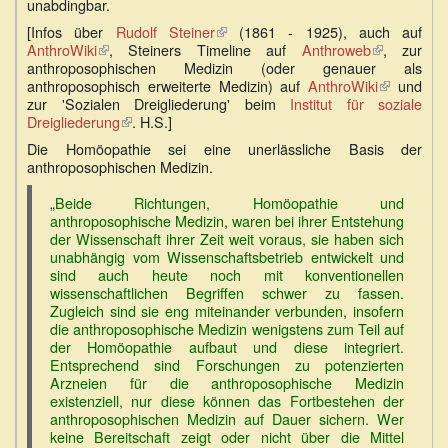
unabdingbar.
[Infos über
Rudolf Steiner
(Link
(1861 - 1925), auch auf
AnthroWiki
(Link
, Steiners Timeline auf
ist
Anthroweb
(Link
, zur
anthroposophischen Medizin (oder genauer als
ist
extern)
ist
anthroposophisch erweiterte Medizin) auf
extern)
AnthroWiki
extern)
(Link
und
zur 'Sozialen Dreigliederung' beim
Institut für soziale
ist
Dreigliederung
(Link
. H.S.]
extern)
ist
Die Homöopathie sei eine unerlässliche Basis der
extern)
anthroposophischen Medizin.
„
Beide Richtungen, Homöopathie und
anthroposophische Medizin, waren bei ihrer Entstehung
der Wissenschaft ihrer Zeit weit voraus, sie haben sich
unabhängig vom Wissenschaftsbetrieb entwickelt und
sind auch heute noch mit konventionellen
wissenschaftlichen Begriffen schwer zu fassen.
Zugleich sind sie eng miteinander verbunden, insofern
die anthroposophische Medizin wenigstens zum Teil auf
der Homöopathie aufbaut und diese integriert.
Entsprechend sind Forschungen zu potenzierten
Arzneien für die anthroposophische Medizin
existenziell, nur diese können das Fortbestehen der
anthroposophischen Medizin auf Dauer sichern. Wer
keine Bereitschaft zeigt oder nicht über die Mittel