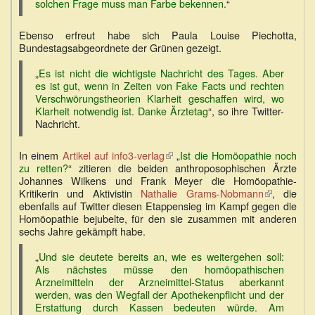
solchen Frage muss man Farbe bekennen.
“
Ebenso erfreut habe sich Paula Louise Piechotta,
Bundestagsabgeordnete der Grünen gezeigt.
„
Es ist nicht die wichtigste Nachricht des Tages. Aber
es ist gut, wenn in Zeiten von Fake Facts und rechten
Verschwörungstheorien Klarheit geschaffen wird, wo
Klarheit notwendig ist. Danke Ärztetag
“, so ihre Twitter-
Nachricht.
In einem
Artikel auf info3-verlag
(Link
„
Ist die Homöopathie noch
zu retten?
“ zitieren die beiden anthroposophischen Ärzte
ist
Johannes Wilkens und Frank Meyer die Homöopathie-
extern)
Kritikerin und Aktivistin
Nathalie Grams-Nobmann
(Link
, die
ebenfalls auf Twitter diesen Etappensieg im Kampf gegen die
ist
Homöopathie bejubelte, für den sie zusammen mit anderen
extern)
sechs Jahre gekämpft habe.
„
Und sie deutete bereits an, wie es weitergehen soll:
Als nächstes müsse den homöopathischen
Arzneimitteln der Arzneimittel-Status aberkannt
werden, was den Wegfall der Apothekenpflicht und der
Erstattung durch Kassen bedeuten würde. Am