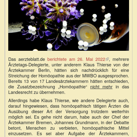
Das aerzteblatt.de
berichtete am 26. Mai 2022
(Link
, mehrere
Ärztetags-Delegierte, unter anderem Klaus Thierse von der
ist
Ärztekammer Berlin, hätten sich nachdrücklich für eine
extern)
Streichung der Homöopathie aus der MWBO ausgesprochen.
Bereits 13 von 17 Landesärztekammern hätten entschieden,
die Zusatzbe­zeichnung „Homöopathie“
nicht mehr
in das
Landesrecht zu übernehmen.
Allerdings habe Klaus Thierse, wie andere Delegierte auch,
darauf hingewiesen, dass homöopathisch tätigen Ärzten die
Ausübung dieser Art der Versorgung trotzdem weiterhin
möglich sei. Es gehe nicht darum, habe auch der Chef der
Ärztekammer Bremen, Johannes Grundmann, in der Debatte
betont, Menschen zu verbieten, homöopathische Mittel
einzusetzen. Es sei aber Aufgabe der Ärztekammern,