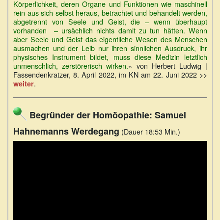
Körperlichkeit, deren Organe und Funktionen wie maschinell
rein aus sich selbst heraus, betrachtet und behandelt werden,
abgetrennt von Seele und Geist, die – wenn überhaupt
vorhanden – ursächlich nichts damit zu tun hätten. Wenn
aber Seele und Geist das eigentliche Wesen des Menschen
ausmachen und der Leib nur ihren sinnlichen Ausdruck, ihr
physisches Instrument bildet, muss diese Medizin letztlich
unmenschlich, zerstörerisch wirken.
« von Herbert Ludwig |
Fassendenkratzer, 8. April 2022, im KN am 22. Juni 2022 >>
.
weiter
Begründer der Homöopathie: Samuel
Hahnemanns Werdegang
(Dauer 18:53 Min.)