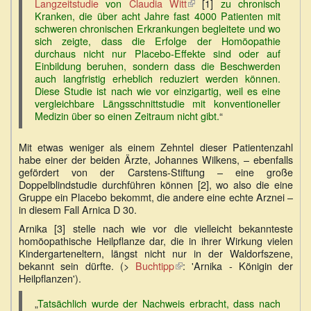
Langzeitstudie
von
Claudia Witt
(Link
[1]
zu chronisch
Kranken, die über acht Jahre fast 4000 Patienten mit
ist
schweren chronischen Erkrankungen begleitete und wo
extern)
sich zeigte, dass die Erfolge der Homöopathie
durchaus nicht nur Placebo-Effekte sind oder auf
Einbildung beruhen, sondern dass die Beschwerden
auch langfristig erheblich reduziert werden können.
Diese Studie ist nach wie vor einzigartig, weil es eine
vergleichbare Längsschnittstudie mit konventioneller
Medizin über so einen Zeitraum nicht gibt.
“
Mit etwas weniger als einem Zehntel dieser Patientenzahl
habe einer der beiden Ärzte, Johannes Wilkens, – ebenfalls
gefördert von der Carstens-Stiftung – eine große
Doppelblindstudie durchführen können [2], wo also die eine
Gruppe ein Placebo bekommt, die andere eine echte Arznei –
in diesem Fall Arnica D 30.
Arnika [3] stelle nach wie vor die vielleicht bekannteste
homöopathische Heilpflanze dar, die in ihrer Wirkung vielen
Kindergarteneltern, längst nicht nur in der Waldorfszene,
bekannt sein dürfte. (>
Buchtipp
(Link
: 'Arnika - Königin der
Heilpflanzen').
ist
extern)
„
Tatsächlich wurde der Nachweis erbracht, dass nach