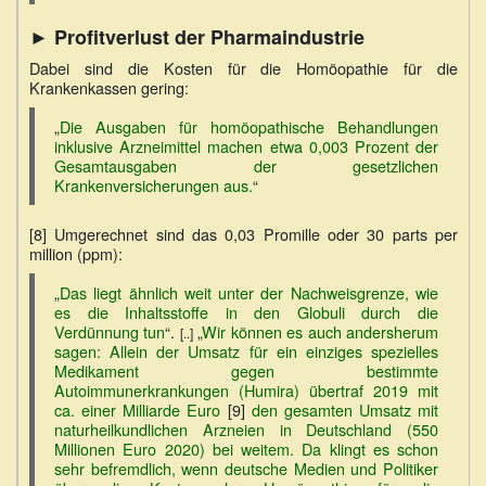
► Profitverlust der Pharmaindustrie
Dabei sind die Kosten für die Homöopathie für die
Krankenkassen gering:
„
Die Ausgaben für homöopathische Behandlungen
inklusive Arzneimittel machen etwa 0,003 Prozent der
Gesamtausgaben der gesetzlichen
Krankenversicherungen aus.
“
[8] Umgerechnet sind das 0,03 Promille oder 30 parts per
million (ppm):
„
Das liegt ähnlich weit unter der Nachweisgrenze, wie
es die Inhaltsstoffe in den Globuli durch die
Verdünnung tun
“.
„
Wir können es auch andersherum
[..]
sagen: Allein der Umsatz für ein einziges spezielles
Medikament gegen bestimmte
Autoimmunerkrankungen (Humira) übertraf 2019 mit
ca. einer Milliarde Euro
[9]
den gesamten Umsatz mit
naturheilkundlichen Arzneien in Deutschland (550
Millionen Euro 2020) bei weitem. Da klingt es schon
sehr befremdlich, wenn deutsche Medien und Politiker