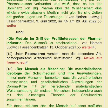
Pharmaindustrie verbunden und weiß, dass es bei der
Dominanz von Big Pharma über die Wissenschaft eine
wirkliche evidenzbasierte Medizin nicht gibt. Es sind Zeiten
der großen Lügen und Täuschungen.
« von Herbert Ludwig |
Fassendenkratzer, 9. Juni 2022, im KN am 28. Juli 2022 >>
.
weiter
und:
»
Die Medizin im Griff der Profitinteressen der Pharma-
Das Ausmaß ist erschreckend.
« von Herbert
Industrie:
Ludwig | Fassendenkratzer, 13. Oktober 2021 >>
(Link
.
weiter
ist
[12] Unter
versteht man die besondere Art,
Potenzieren
extern)
homöopathische Arzneimittel herzustellen. Vgl.
Artikel auf
.
freewiki.eu
(Link
ist
[13] »
Der Mensch als Maschine: Die materialistische
extern)
.
Ideologie der Schulmedizin und ihre Auswirkungen
Immer mehr Menschen bemerken, dass die zerstörerischen
menschlichen und gesellschaftlichen Auswirkungen der
Corona-Krise mit der herrschenden materialistischen
Weltanschauung der meisten Menschen, insbesondere auch
mit den einseitigen Theorien der Schulmedizin
zusammenhängen.
Für diese reduziert sich der Mensch auf seine stoffliche