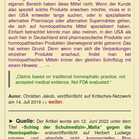
eigenen Bereich haben diese Mittel nicht. Wenn der Kunde
also speziell solche Produkte erwerben möchte, muss er in
den USA entweder lange suchen, oder in spezialisierte
alternative Pharmacys oder alternative Supermärkte gehen,
die sich auf homöopathische Mittel spezialisiert haben.
Einfach betrachtet könnte man also meinen, in den USA als
auch hier in Deutschland sind pharmazeutische Produkte von
homöopathischen Produkten überwiegend strikt getrennt. Das
hat seinen Grund. Denn wenn man sich die Verpackungen
einzelner Produkte anschaut, findet man bei
homöopathischen Mitteln immer den gleichen Schriftzug mit
einem Hinweis:
. . . «
„
Claims based on traditional homeophatic practice, not
accepted medical evidence. Not FDA evaluated.
“
Christian Jakob, veröffentlicht auf Kritisches-Netzwerk
Autor:
weiter
am 14. Juli 2019 >>
.
► Quelle:
Der Artikel wurde am 12. Juni 2022 unter dem
Titel »
Schlag der Schulmedizin-„Mafia“ gegen die
« erstveröffentlicht auf Herbert Ludwigs
Homöopathie
privaten und ebenfalls nicht kommerziellen Blog