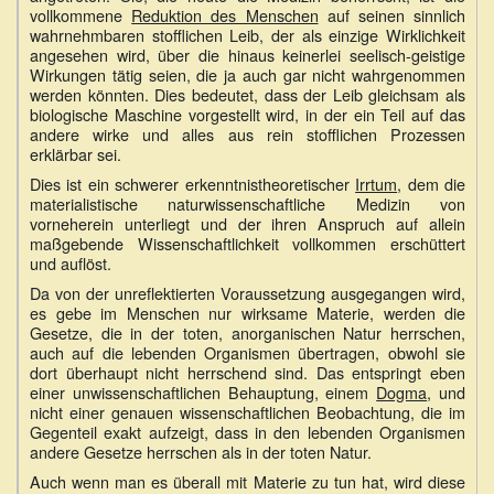
vollkommene
Reduktion des Menschen
auf seinen sinnlich
wahrnehmbaren stofflichen Leib, der als einzige Wirklichkeit
angesehen wird, über die hinaus keinerlei seelisch-geistige
Wirkungen tätig seien, die ja auch gar nicht wahrgenommen
werden könnten. Dies bedeutet, dass der Leib gleichsam als
biologische Maschine vorgestellt wird, in der ein Teil auf das
andere wirke und alles aus rein stofflichen Prozessen
erklärbar sei.
Dies ist ein schwerer erkenntnistheoretischer
Irrtum
, dem die
materialistische naturwissenschaftliche Medizin von
vorneherein unterliegt und der ihren Anspruch auf allein
maßgebende Wissenschaftlichkeit vollkommen erschüttert
und auflöst.
Da von der unreflektierten Voraussetzung ausgegangen wird,
es gebe im Menschen nur wirksame Materie, werden die
Gesetze, die in der toten, anorganischen Natur herrschen,
auch auf die lebenden Organismen übertragen, obwohl sie
dort überhaupt nicht herrschend sind. Das entspringt eben
einer unwissenschaftlichen Behauptung, einem
Dogma
, und
nicht einer genauen wissenschaftlichen Beobachtung, die im
Gegenteil exakt aufzeigt, dass in den lebenden Organismen
andere Gesetze herrschen als in der toten Natur.
Auch wenn man es überall mit Materie zu tun hat, wird diese