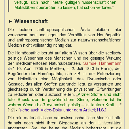
verfügt, sich nach heute gültigen wissenschaftlichen
Maßstäben überprüfen zu lassen, hat schon verloren.
“
► Wissenschaft
Die beiden anthroposophischen Ärzte bleiben hier
verschwommen und legen das Verhältnis von Homöopathie
und anthroposophischer Medizin zur naturwissenschaftlichen
Medizin nicht vollständig richtig dar.
Die Homöopathie beruht auf altem Wissen über die seelisch-
geistige Wesenheit des Menschen und die geistige Wirkung
der medikamentösen Natursubstanzen.
Samuel Hahnemann
(Link
(* 10. April 1755 in Meißen; † 2. Juli 1843 in Paris), der
ist
Begründer der Homöopathie, sah z.B. in der Potenzierung
extern)
von Heilmitteln eine Möglichkeit, das Dynamische oder
Geistige, das allen Stoffen zugrunde liegt, zu verstärken und
gleichzeitig durch Verdünnung die physischen Giftwirkungen
zu reduzieren oder auszuschließen. „
Arznei-Stoffe sind nicht
tote Substanzen in gewöhnlichem Sinne; vielmehr ist ihr
wahres Wesen bloß dynamisch geistig – ist lautere Kraft …
“
[12] -
[siehe auch Video-Doku unter dem Artikel; H.S.]
Die rein materialistische naturwissenschaftliche Medizin hatte
damals noch nicht ihren Siegeszug an den Universtäten
angetreten. Sie, die heute die Medizin beherrscht, ist die