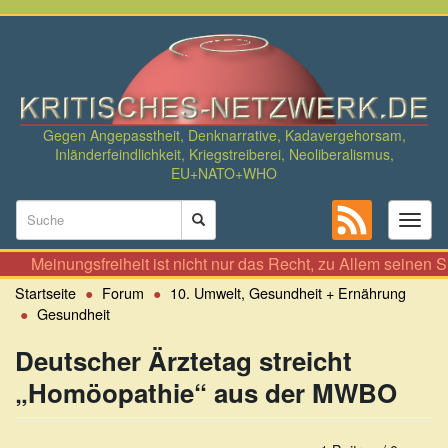
Direkt
zum
Inhalt
Gegen Angepasstheit, Denknarrative, Kadavergehorsam,
Inländerfeindlichkeit, Kriegstreiberei, Neoliberalismus,
EU+NATO+WHO
Suchformular
Toggl
naviga
Suche
ngsfreiheit ist nicht nur das Recht, zu Allem seinen Senf dazu 
Startseite
Forum
10. Umwelt, Gesundheit + Ernährung
Gesundheit
Deutscher Ärztetag streicht
„Homöopathie“ aus der MWBO