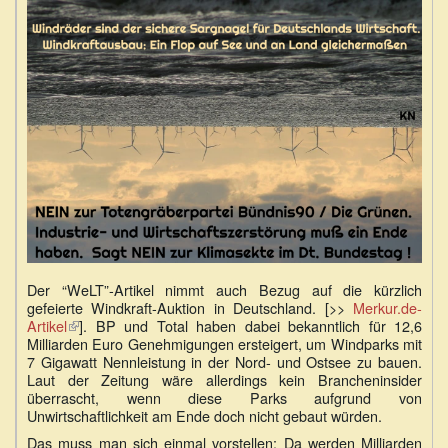
Der “WeLT”-Artikel nimmt auch Bezug auf die kürzlich
gefeierte Windkraft-Auktion in Deutschland. [>>
Merkur.de-
Artikel
(Link
]. BP und Total haben dabei bekanntlich für 12,6
Milliarden Euro Genehmigungen ersteigert, um Windparks mit
ist
7 Gigawatt Nennleistung in der Nord- und Ostsee zu bauen.
extern)
Laut der Zeitung wäre allerdings kein Brancheninsider
überrascht, wenn diese Parks aufgrund von
Unwirtschaftlichkeit am Ende doch nicht gebaut würden.
Das muss man sich einmal vorstellen: Da werden Milliarden