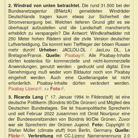
Die rund 31.500 bei der
2.
Windrad
von unten betrachtet.
Bundesnetzagentur (BNetzA) gemeldeten Windräder
Deutschlands tragen kaum etwas zur Sicherheit der
Stromversorgung bei. Welchen tieferen Grund gibt es sie
überhaupt aufzustellen und die Landschaft mancherorts
erheblich zu verspargeln? Die Antwort: Windkraftwälder mit
250 Meter hohen Rädern sind die zivile Version deutscher
Luftverteidigung. Da kommt kein Tiefflieger der bösen Russen
mehr durch!
JACLOU-DL / JacLou DL, La
Urheber:
Bretagne/France.
Pixabay
(Link
. Alle Pixabay-Inhalte
Quelle:
dürfen kostenlos für kommerzielle und nicht-kommerzielle
ist
Anwendungen, genutzt werden - gedruckt und digital. Eine
extern)
Genehmigung muß weder vom Bildautor noch von Pixabay
eingeholt werden. Auch eine Quellenangabe ist nicht
erforderlich. Pixabay-Inhalte dürfen verändert werden.
Pixabay Lizenz
(Link
. >>
.
Foto
(Link
ist
ist
(* 17. Januar 1994 in Filderstadt) ist eine
3.
Ricarda Lang
extern)
extern)
deutsche Politikerin (Bündnis 90/Die Grünen) und Mitglied des
Deutschen Bundestages. Sie ist frauenpolitische Sprecherin
und seit Februar 2022 zusammen mit Omid Nouripour eine
der Bundesvorsitzenden von Bündnis 90/Die Grünen. Zuvor
war sie Sprecherin der Grünen Jugend.
Copyright ©️
Foto:
Stefan Müller (climate stuff) from Berlin, Germany.
Quelle:
.
mit CC-Lizenz Namensnennung 2.0
Flickr
(Link
Verbreitung