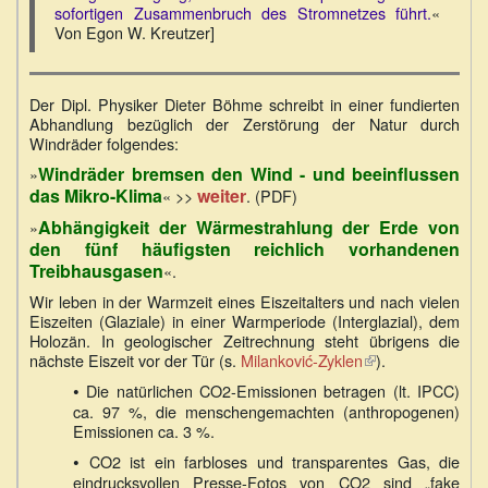
sofortigen Zusammenbruch des Stromnetzes führt.
«
Von Egon W. Kreutzer]
Der Dipl. Physiker Dieter Böhme schreibt in einer fundierten
Abhandlung bezüglich der Zerstörung der Natur durch
Windräder folgendes:
Windräder bremsen den Wind - und beeinflussen
»
das Mikro-Klima
weiter
« >>
. (PDF)
Abhängigkeit der Wärmestrahlung der Erde von
»
den fünf häufigsten reichlich vorhandenen
Treibhausgasen
«.
Wir leben in der Warmzeit eines Eiszeitalters und nach vielen
Eiszeiten (Glaziale) in einer Warmperiode (Interglazial), dem
Holozän. In geologischer Zeitrechnung steht übrigens die
nächste Eiszeit vor der Tür (s.
Milanković-Zyklen
(Link
).
ist
•
Die natürlichen CO2-Emissionen betragen (lt. IPCC)
extern)
ca. 97 %, die menschengemachten (anthropogenen)
Emissionen ca. 3 %.
•
CO2 ist ein farbloses und transparentes Gas, die
eindrucksvollen Presse-Fotos von CO2 sind „fake