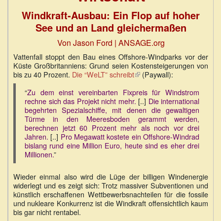
Windkraft-Ausbau: Ein Flop auf hoher
See und an Land gleichermaßen
Von Jason Ford
| ANSAGE.org
Vattenfall stoppt den Bau eines Offshore-Windparks vor der
Küste Großbritanniens: Grund seien Kostensteigerungen von
bis zu 40 Prozent.
Die “WeLT” schreibt
(Link
(Paywall):
ist
“
Zu dem einst vereinbarten Fixpreis für Windstrom
extern)
rechne sich das Projekt nicht mehr.
[..]
Die international
begehrten Spezialschiffe, mit denen die gewaltigen
Türme in den Meeresboden gerammt werden,
berechnen jetzt 60 Prozent mehr als noch vor drei
Jahren.
[..]
Pro Megawatt kostete ein Offshore-Windrad
bislang rund eine Million Euro, heute sind es eher drei
Millionen.
”
Wieder einmal also wird die Lüge der billigen Windenergie
widerlegt und es zeigt sich: Trotz massiver Subventionen und
künstlich erschaffenen Wettbewerbsnachteilen für die fossile
und nukleare Konkurrenz ist die Windkraft offensichtlich kaum
bis gar nicht rentabel.