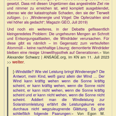
gesetzt. Dass mit diesen Ungetümen das angestrebte Ziel nie
und nimmer zu erreichen ist, wird komplett ausgeblendet,
ebenso wie der katastrophale Schaden, den sie der Tierwelt
zufügen. (>> „Windenergie und Vögel: Die Opferzahlen sind
viel höher als gedacht“; Magazin GEO, Juli 2019)
Und noch ein weiteres, in der Debatte geflissentlich
kleingeredetes Problem: Die ungeheuren Mengen an Schrott
und Entsorgungsaltlasten, die Windräder verursachen. Für
diese gibt es nämlich – im Gegensatz zum verteufelten
Atommüll – keine nachhaltige Lösung; demontierte Windräder
bleiben eine riesige Umwelthypothek auf Generationen.
« Von
Alexander Schwarz | ANSAGE.org, im KN am 11. Juli 2023
weiter
>>
.
[»
Windstille? Wie viel Leistung bringt Windenergie? Die
Antwort, mein Kind, weiß ganz allein der Wind
…
Der
Wind kann kräftig wehen wenn die Sonne kräftig
scheint, er kann kräftig wehen, wenn die Sonne nicht
scheint, er kann nicht wehen, wenn die Sonne kräftig
scheint und er kann nicht wehen, wenn die Sonne nicht
scheint. Addiert man die Windleistung zur
Solarstromleistung erfährt die Leistungskurve eine
durchaus nicht wegzuleugnende Glättung. Es gibt
schließlich folgende Paarungen:
« Von Egon W.