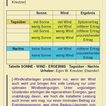
Kreutzer]
Sonne
Wind
Ergebnis
viel Sonne
viel Wind
Spitzenertrag
Tagsüber
wenig Sonne
viel Wind
mittlerer Ertrag
viel Sonne
wenig Wind
mittlerer Ertrag
unzureichender
wenig Sonne
wenig Wind
Ertrag
keine Sonne
viel Wind
mittlerer Ertrag
Nachts
unzureichender
keine Sonne
wenig Wind
Ertrag
-
.
Tabelle SONNE - WIND - ERGEBNIS
Tagsüber - Nachts
Egon W. Kreutzer, Elsendorf.
Urheber:
[»
Windkraftanlagen produzieren nur, wenn der Wind
auch weht und bringen ihre volle Leistung nur unter
optimalen Windbedingungen. Unter ungünstigen
Umständen erbringen die regenerativen Energien, ganz
unabhängig davon, wie hoch die installierte Leistung
auch immer sein mag, nur einen minimalen Beitrag zur
Energieversorgung, was ohne Backup-Lösungen zum