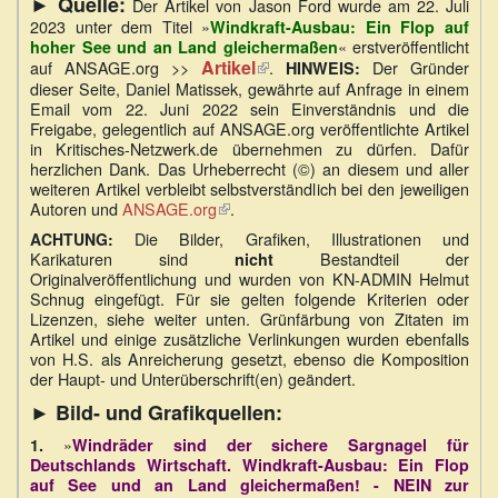
►
Quelle:
Der Artikel von Jason Ford wurde am 22. Juli
2023 unter dem Titel »
Windkraft-Ausbau: Ein Flop auf
« erstveröffentlicht
hoher See und an Land gleichermaßen
Artikel
(Link
auf ANSAGE.org >>
.
Der Gründer
HINWEIS:
ist
dieser Seite, Daniel Matissek, gewährte auf Anfrage in einem
extern)
Email vom 22. Juni 2022 sein Einverständnis und die
Freigabe, gelegentlich auf ANSAGE.org veröffentlichte Artikel
in Kritisches-Netzwerk.de übernehmen zu dürfen. Dafür
herzlichen Dank. Das Urheberrecht (©) an diesem und aller
weiteren Artikel verbleibt selbstverständlich bei den jeweiligen
Autoren und
ANSAGE.org
(Link
.
ist
Die Bilder, Grafiken, Illustrationen und
ACHTUNG:
extern)
Karikaturen sind
Bestandteil der
nicht
Originalveröffentlichung und wurden von KN-ADMIN Helmut
Schnug eingefügt. Für sie gelten folgende Kriterien oder
Lizenzen, siehe weiter unten. Grünfärbung von Zitaten im
Artikel und einige zusätzliche Verlinkungen wurden ebenfalls
von H.S. als Anreicherung gesetzt, ebenso die Komposition
der Haupt- und Unterüberschrift(en) geändert.
► Bild- und Grafikquellen:
»
1.
Windräder sind der sichere Sargnagel für
Deutschlands Wirtschaft. Windkraft-Ausbau: Ein Flop
auf See und an Land gleichermaßen! - NEIN zur