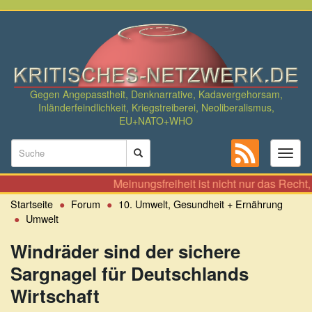
Direkt
zum
Inhalt
Gegen Angepasstheit, Denknarrative, Kadavergehorsam,
Inländerfeindlichkeit, Kriegstreiberei, Neoliberalismus,
EU+NATO+WHO
Suchformular
Toggl
naviga
Suche
Meinungsfreiheit ist nicht nur das Recht, zu A
Startseite
Forum
10. Umwelt, Gesundheit + Ernährung
Umwelt
Windräder sind der sichere
Sargnagel für Deutschlands
Wirtschaft