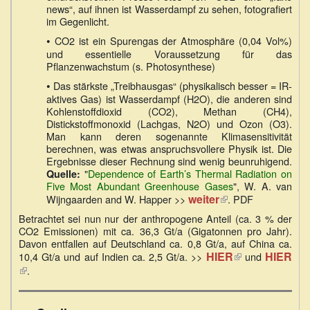
news“, auf ihnen ist Wasserdampf zu sehen, fotografiert
im Gegenlicht.
•
CO2 ist ein Spurengas der Atmosphäre (0,04 Vol%)
und essentielle Voraussetzung für das
Pflanzenwachstum (s. Photosynthese)
•
Das stärkste „Treibhausgas“ (physikalisch besser = IR-
aktives Gas) ist Wasserdampf (H2O), die anderen sind
Kohlenstoffdioxid (CO2), Methan (CH4),
Distickstoffmonoxid (Lachgas, N2O) und Ozon (O3).
Man kann deren sogenannte Klimasensitivität
berechnen, was etwas anspruchsvollere Physik ist. Die
Ergebnisse dieser Rechnung sind wenig beunruhigend.
"
Dependence of Earth’s Thermal Radiation on
Quelle:
Five Most Abundant Greenhouse Gases
", W. A. van
weiter
(Link
Wijngaarden and W. Happer >>
. PDF
ist
Betrachtet sei nun nur der anthropogene Anteil (ca. 3 % der
extern)
CO2 Emissionen) mit ca. 36,3 Gt/a (Gigatonnen pro Jahr).
Davon entfallen auf Deutschland ca. 0,8 Gt/a, auf China ca.
HIER
(Link
HIER
10,4 Gt/a und auf Indien ca. 2,5 Gt/a. >>
und
(Link
ist
.
ist
extern)
extern)