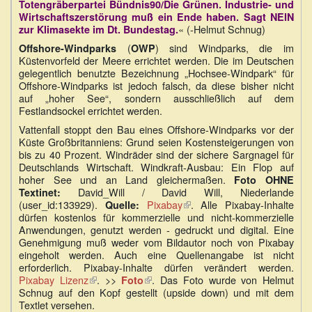
Totengräberpartei Bündnis90/Die Grünen. Industrie- und
Wirtschaftszerstörung muß ein Ende haben. Sagt NEIN
« (-Helmut Schnug)
zur Klimasekte im Dt. Bundestag.
(
) sind Windparks, die im
Offshore-Windparks
OWP
Küstenvorfeld der Meere errichtet werden. Die im Deutschen
gelegentlich benutzte Bezeichnung „Hochsee-Windpark“ für
Offshore-Windparks ist jedoch falsch, da diese bisher nicht
auf „hoher See“, sondern ausschließlich auf dem
Festlandsockel errichtet werden.
Vattenfall stoppt den Bau eines Offshore-Windparks vor der
Küste Großbritanniens: Grund seien Kostensteigerungen von
bis zu 40 Prozent. Windräder sind der sichere Sargnagel für
Deutschlands Wirtschaft. Windkraft-Ausbau: Ein Flop auf
hoher See und an Land gleichermaßen.
Foto OHNE
David_Will / David Will, Niederlande
Textinet:
(user_id:133929).
Pixabay
(Link
. Alle Pixabay-Inhalte
Quelle:
dürfen kostenlos für kommerzielle und nicht-kommerzielle
ist
Anwendungen, genutzt werden - gedruckt und digital. Eine
extern)
Genehmigung muß weder vom Bildautor noch von Pixabay
eingeholt werden. Auch eine Quellenangabe ist nicht
erforderlich. Pixabay-Inhalte dürfen verändert werden.
Pixabay Lizenz
(Link
. >>
(Link
. Das Foto wurde von Helmut
Foto
Schnug auf den Kopf gestellt (upside down) und mit dem
ist
ist
Textlet versehen.
extern)
extern)