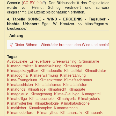
Generic (
CC BY 2.0
(Link
). Der Bildausschnitt des Originalfotos
ist
wurde von Helmut Schnug verändert und schwarz
ist
extern)
eingerahmt. Die Lizenz bleibt natürlich erhalten.
extern)
-
4.
Tabelle SONNE - WIND - ERGEBNIS
Tagsüber -
.
Egon W. Kreutzer. >> https://egon-w-
Nachts
Urheber:
kreutzer.de/ .
Anhang
Dieter Böhme - Windräder bremsen den Wind und beeinflusse
Tags:
Ausbauziele
Erneuerbare
Greenwashing
Grünomanie
Klimaneutralität
Klimaabkühlung
Klimaangst
Klimaapokalyptiker
Klimadebatte
Klimadiktat
Klimadiktatur
Klimadogma
Klimaerwärmung
Klimaerzählung
Klima-Evangelium
Klimaextreme
Klimafaschismus
Klimafaschisten
Klimafatalismus
Klimafatalisten
Klimafonds
Klimafrage
Klimafurcht
Klimagate
Klimagejaule
Klimagesang
Klima-Gläubige
Klimagretel
Klimaheilige
Klimaheuchelei
Klimahybris
Klimahysterie
Klimahysteriker
Klimaideologie
Klimakatastrophe
Klimakleber
Klimakomplex
Klimamärchen
Klimamodellierer
Klimamythos
Klimanarrativ
Klimapanik