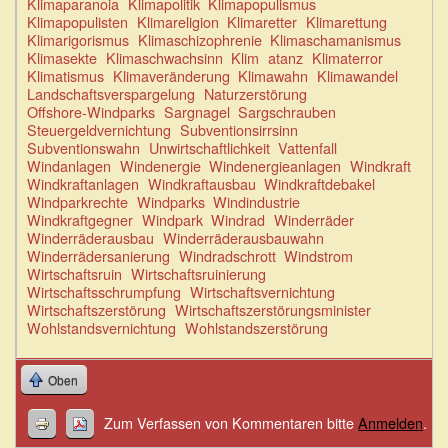
Klimaparanoia
Klimapolitik
Klimapopulismus
Klimapopulisten
Klimareligion
Klimaretter
Klimarettung
Klimarigorismus
Klimaschizophrenie
Klimaschamanismus
Klimasekte
Klimaschwachsinn
Klim
atanz
Klimaterror
Klimatismus
Klimaveränderung
Klimawahn
Klimawandel
Landschaftsverspargelung
Naturzerstörung
Offshore-Windparks
Sargnagel
Sargschrauben
Steuergeldvernichtung
Subventionsirrsinn
Subventionswahn
Unwirtschaftlichkeit
Vattenfall
Windanlagen
Windenergie
Windenergieanlagen
Windkraft
Windkraftanlagen
Windkraftausbau
Windkraftdebakel
Windparkrechte
Windparks
Windindustrie
Windkraftgegner
Windpark
Windrad
Winderräder
Winderräderausbau
Winderräderausbauwahn
Winderrädersanierung
Windradschrott
Windstrom
Wirtschaftsruin
Wirtschaftsruinierung
Wirtschaftsschrumpfung
Wirtschaftsvernichtung
Wirtschaftszerstörung
Wirtschaftszerstörungsminister
Wohlstandsvernichtung
Wohlstandszerstörung
Oben
Zum Verfassen von Kommentaren bitte
Anmelden
.