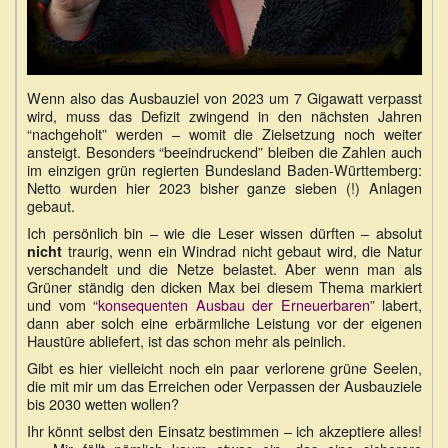
Wenn also das Ausbauziel von 2023 um 7 Gigawatt verpasst
wird, muss das Defizit zwingend in den nächsten Jahren
“nachgeholt” werden – womit die Zielsetzung noch weiter
ansteigt. Besonders “beeindruckend” bleiben die Zahlen auch
im einzigen grün regierten Bundesland Baden-Württemberg:
Netto wurden hier 2023 bisher ganze sieben (!) Anlagen
gebaut.
Ich persönlich bin – wie die Leser wissen dürften – absolut
traurig, wenn ein Windrad nicht gebaut wird, die Natur
nicht
verschandelt und die Netze belastet. Aber wenn man als
Grüner ständig den dicken Max bei diesem Thema markiert
und vom “
konsequenten Ausbau der Erneuerbaren
” labert,
dann aber solch eine erbärmliche Leistung vor der eigenen
Haustüre abliefert, ist das schon mehr als peinlich.
Gibt es hier vielleicht noch ein paar verlorene grüne Seelen,
die mit mir um das Erreichen oder Verpassen der Ausbauziele
bis 2030 wetten wollen?
Ihr könnt selbst den Einsatz bestimmen – ich akzeptiere alles!