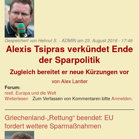
Gespeichert von
Helmut S. - ADMIN
am 23. August 2018 - 17:48
Alexis Tsipras verkündet Ende
der Sparpolitik
Zugleich bereitet er neue Kürzungen vor
von Alex Lantier
Forum:
restl. Europa und die Welt
Weiterlesen
über
Zum Verfassen von Kommentaren bitte
Anmelden
.
Alexis
Tsipras
verkündet
Griechenland-„Rettung“ beendet: EU
Ende
fordert weitere Sparmaßnahmen
der
Sparpolitik