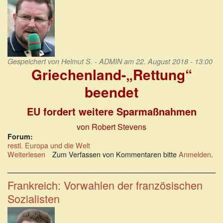
Gespeichert von
Helmut S. - ADMIN
am 22. August 2018 - 13:00
Griechenland-„Rettung“
beendet
EU fordert weitere Sparmaßnahmen
von Robert Stevens
Forum:
restl. Europa und die Welt
Weiterlesen
über
Zum Verfassen von Kommentaren bitte
Anmelden
.
Griechenland-
„Rettung“
beendet:
Frankreich: Vorwahlen der französischen
EU
Sozialisten
fordert
weitere
Sparmaßnahmen