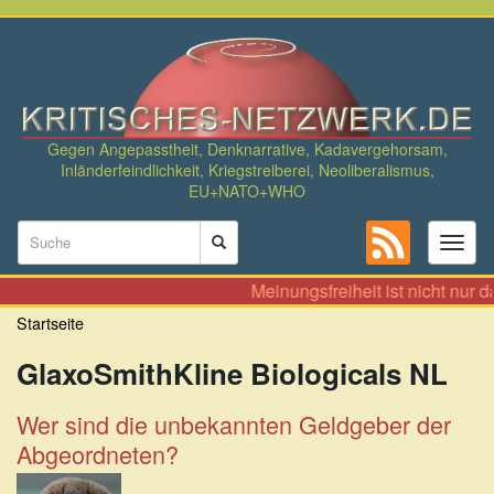
Direkt
zum
Inhalt
Gegen Angepasstheit, Denknarrative, Kadavergehorsam,
Inländerfeindlichkeit, Kriegstreiberei, Neoliberalismus,
EU+NATO+WHO
Suchformular
Toggl
naviga
Suche
Meinungsfreiheit ist nicht nur 
Startseite
GlaxoSmithKline Biologicals NL
Wer sind die unbekannten Geldgeber der
Abgeordneten?