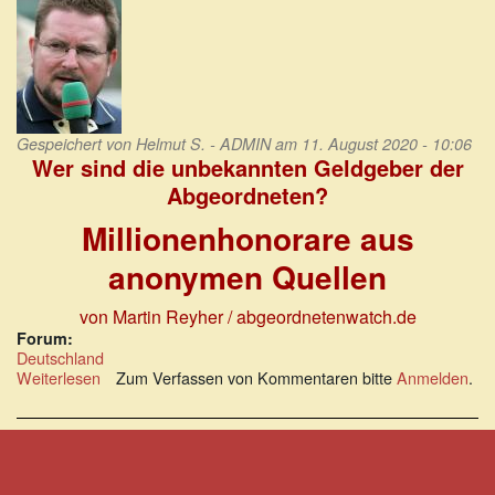
Gespeichert von
Helmut S. - ADMIN
am 11. August 2020 - 10:06
Wer sind die unbekannten Geldgeber der
Abgeordneten?
Millionenhonorare aus
anonymen Quellen
von Martin Reyher / abgeordnetenwatch.de
Forum:
Deutschland
Weiterlesen
über
Zum Verfassen von Kommentaren bitte
Anmelden
.
Wer
sind
die
unbekannten
Geldgeber