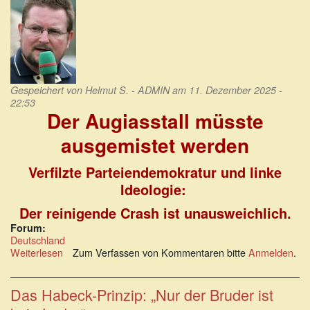
Gespeichert von
Helmut S. - ADMIN
am 11. Dezember 2025 -
22:53
Der Augiasstall müsste
ausgemistet werden
Verfilzte Parteiendemokratur und linke
Ideologie:
Der reinigende Crash ist unausweichlich.
Forum:
Deutschland
Weiterlesen
über
Zum Verfassen von Kommentaren bitte
Anmelden
.
Der
Augiasstall
müsste
Das Habeck-Prinzip: „Nur der Bruder ist
ausgemistet