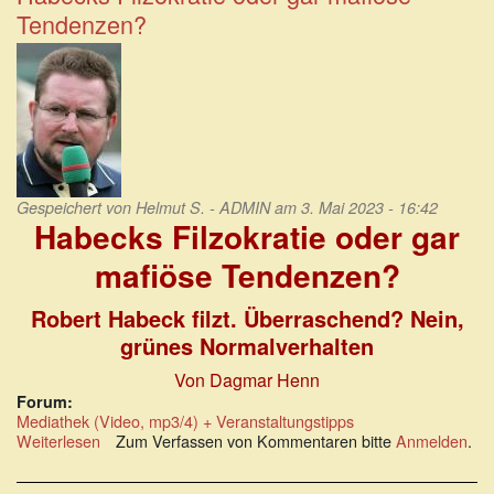
im
Tendenzen?
grünen
Sumpf
Gespeichert von
Helmut S. - ADMIN
am 3. Mai 2023 - 16:42
Habecks Filzokratie oder gar
mafiöse Tendenzen?
Robert Habeck filzt. Überraschend? Nein,
grünes Normalverhalten
Von Dagmar Henn
Forum:
Mediathek (Video, mp3/4) + Veranstaltungstipps
Weiterlesen
über
Zum Verfassen von Kommentaren bitte
Anmelden
.
Habecks
Filzokratie