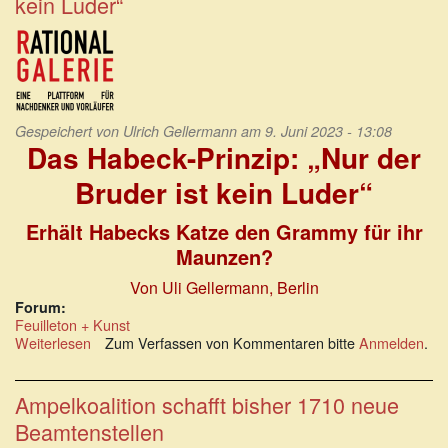
kein Luder“
werden
Gespeichert von
Ulrich Gellermann
am 9. Juni 2023 - 13:08
Das Habeck-Prinzip: „Nur der
Bruder ist kein Luder“
Erhält Habecks Katze den Grammy für ihr
Maunzen?
Von Uli Gellermann, Berlin
Forum:
Feuilleton + Kunst
Weiterlesen
über
Zum Verfassen von Kommentaren bitte
Anmelden
.
Das
Habeck-
Prinzip:
Ampelkoalition schafft bisher 1710 neue
„Nur
Beamtenstellen
der