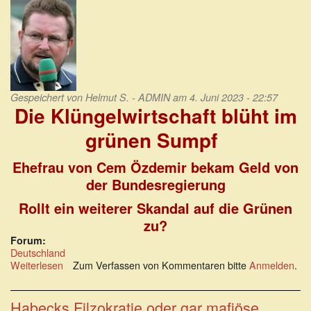
Gespeichert von
Helmut S. - ADMIN
am 4. Juni 2023 - 22:57
Die Klüngelwirtschaft blüht im
grünen Sumpf
Ehefrau von Cem Özdemir bekam Geld von
der Bundesregierung
Rollt ein weiterer Skandal auf die Grünen
zu?
Forum:
Deutschland
Weiterlesen
über
Zum Verfassen von Kommentaren bitte
Anmelden
.
Die
Klüngelwirtschaft
blüht
Habecks Filzokratie oder gar mafiöse