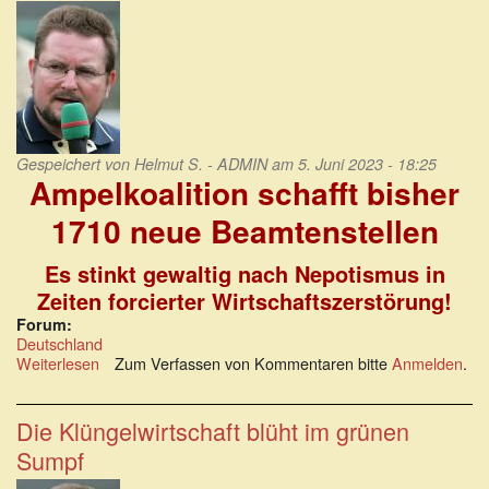
Bruder
ist
kein
Luder“
Gespeichert von
Helmut S. - ADMIN
am 5. Juni 2023 - 18:25
Ampelkoalition schafft bisher
1710 neue Beamtenstellen
Es stinkt gewaltig nach Nepotismus in
Zeiten forcierter Wirtschaftszerstörung!
Forum:
Deutschland
Weiterlesen
über
Zum Verfassen von Kommentaren bitte
Anmelden
.
Ampelkoalition
schafft
bisher
Die Klüngelwirtschaft blüht im grünen
1710
Sumpf
neue
Beamtenstellen