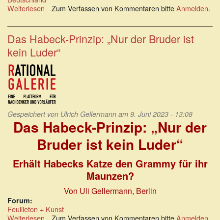
Weiterlesen
über
Zum Verfassen von Kommentaren bitte
Anmelden
.
Filz-
Brüder
Robert
Das Habeck-Prinzip: „Nur der Bruder ist
Habeck
kein Luder“
und
Patrick
Graichen
Gespeichert von
Ulrich Gellermann
am 9. Juni 2023 - 13:08
Das Habeck-Prinzip: „Nur der
Bruder ist kein Luder“
Erhält Habecks Katze den Grammy für ihr
Maunzen?
Von Uli Gellermann, Berlin
Forum:
Feuilleton + Kunst
Weiterlesen
über
Zum Verfassen von Kommentaren bitte
Anmelden
.