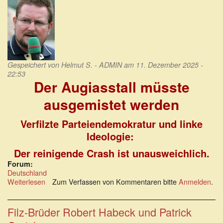
Gespeichert von
Helmut S. - ADMIN
am 11. Dezember 2025 -
22:53
Der Augiasstall müsste
ausgemistet werden
Verfilzte Parteiendemokratur und linke
Ideologie:
Der reinigende Crash ist unausweichlich.
Forum:
Deutschland
Weiterlesen
über
Zum Verfassen von Kommentaren bitte
Anmelden
.
Der
Augiasstall
müsste
Filz-Brüder Robert Habeck und Patrick
ausgemistet