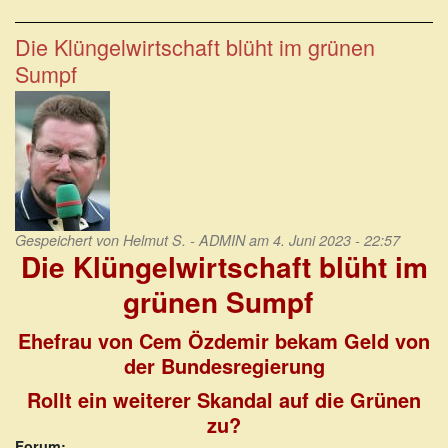
Ampelkoalition
schafft
bisher
Die Klüngelwirtschaft blüht im grünen
1710
Sumpf
neue
Beamtenstellen
Gespeichert von
Helmut S. - ADMIN
am 4. Juni 2023 - 22:57
Die Klüngelwirtschaft blüht im
grünen Sumpf
Ehefrau von Cem Özdemir bekam Geld von
der Bundesregierung
Rollt ein weiterer Skandal auf die Grünen
zu?
Forum: