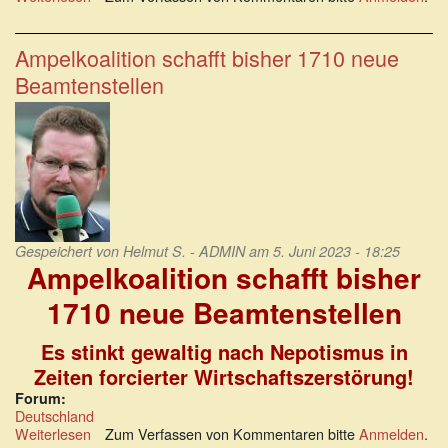
Das
Habeck-
Prinzip:
Ampelkoalition schafft bisher 1710 neue
„Nur
Beamtenstellen
der
Bruder
ist
kein
Luder“
Gespeichert von
Helmut S. - ADMIN
am 5. Juni 2023 - 18:25
Ampelkoalition schafft bisher
1710 neue Beamtenstellen
Es stinkt gewaltig nach Nepotismus in
Zeiten forcierter Wirtschaftszerstörung!
Forum:
Deutschland
Weiterlesen
über
Zum Verfassen von Kommentaren bitte
Anmelden
.