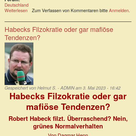
Deutschland
Weiterlesen
über
Zum Verfassen von Kommentaren bitte
Anmelden
.
Die
Klüngelwirtschaft
blüht
Habecks Filzokratie oder gar mafiöse
im
Tendenzen?
grünen
Sumpf
Gespeichert von
Helmut S. - ADMIN
am 3. Mai 2023 - 16:42
Habecks Filzokratie oder gar
mafiöse Tendenzen?
Robert Habeck filzt. Überraschend? Nein,
grünes Normalverhalten
Von Dagmar Henn