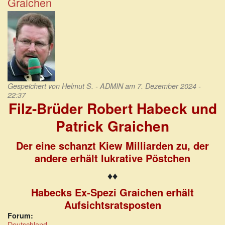
Graichen
werden
Gespeichert von
Helmut S. - ADMIN
am 7. Dezember 2024 -
22:37
Filz-Brüder Robert Habeck und
Patrick Graichen
Der eine schanzt Kiew Milliarden zu, der
andere erhält lukrative Pöstchen
♦♦
Habecks Ex-Spezi Graichen erhält
Aufsichtsratsposten
Forum:
Deutschland