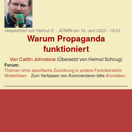
Gespeichert von
Helmut S. - ADMIN
am 18. Juni 2023 - 18:03
Warum Propaganda
funktioniert
Von Caitlin Johnstone
(Übersetzt von Helmut Schnug)
Forum:
Themen ohne spezifische Zuordnung in andere Forenbereiche
Weiterlesen
über
Zum Verfassen von Kommentaren bitte
Anmelden
.
Warum
Propaganda
funktioniert