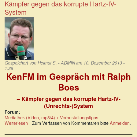
Kämpfer gegen das korrupte Hartz-IV-
Skandal-
Agentur
System
Gespeichert von
Helmut S. - ADMIN
am 16. Dezember 2013 -
1:36
KenFM im Gespräch mit Ralph
Boes
– Kämpfer gegen das korrupte Hartz-IV-
(Unrechts-)System
Forum:
Mediathek (Video, mp3/4) + Veranstaltungstipps
Weiterlesen
über
Zum Verfassen von Kommentaren bitte
Anmelden
.
KenFM
im