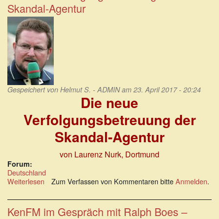
Scheele,
Skandal-Agentur
Vorstandsvors.
der
Skandalagentur
Gespeichert von
Helmut S. - ADMIN
am 23. April 2017 - 20:24
Die neue
Verfolgungsbetreuung der
Skandal-Agentur
von Laurenz Nurk, Dortmund
Forum:
Deutschland
Weiterlesen
über
Zum Verfassen von Kommentaren bitte
Anmelden
.
Die
neue
Verfolgungsbetreuung
KenFM im Gespräch mit Ralph Boes –
der