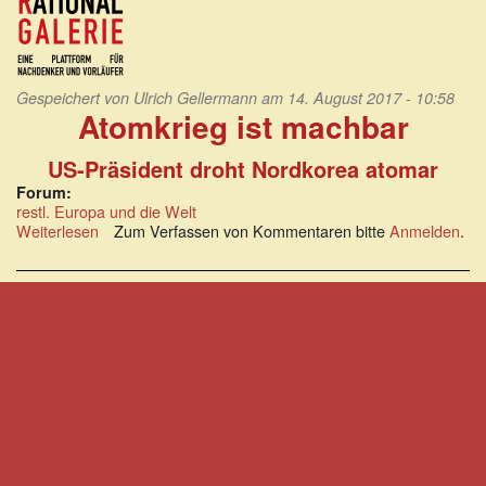
Gespeichert von
Ulrich Gellermann
am 14. August 2017 - 10:58
Atomkrieg ist machbar
US-Präsident droht Nordkorea atomar
Forum:
restl. Europa und die Welt
Weiterlesen
über
Zum Verfassen von Kommentaren bitte
Anmelden
.
Atomkrieg
ist
machbar:
US-
Präsident
droht
Nordkorea
atomar