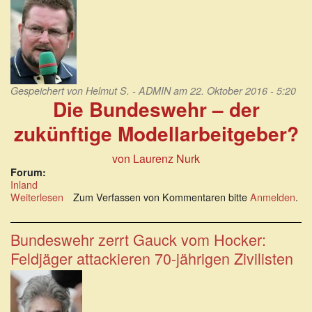
Gespeichert von
Helmut S. - ADMIN
am 22. Oktober 2016 - 5:20
Die Bundeswehr – der
zukünftige Modellarbeitgeber?
von Laurenz Nurk
Forum:
Inland
Weiterlesen
über
Zum Verfassen von Kommentaren bitte
Anmelden
.
Die
Bundeswehr
–
Bundeswehr zerrt Gauck vom Hocker:
der
Feldjäger attackieren 70-jährigen Zivilisten
zukünftige
Modellarbeitgeber?