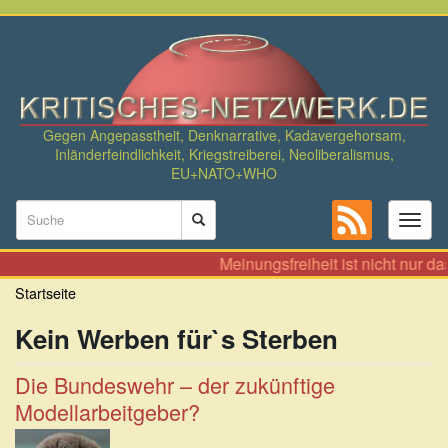
Direkt
zum
Inhalt
Gegen Angepasstheit, Denknarrative, Kadavergehorsam,
Inländerfeindlichkeit, Kriegstreiberei, Neoliberalismus,
EU+NATO+WHO
Suchformular
Toggl
naviga
Suche
Meinungsfreiheit ist nicht nur d
Startseite
Kein Werben für`s Sterben
Die Bundeswehr – der zukünftige
Modellarbeitgeber?