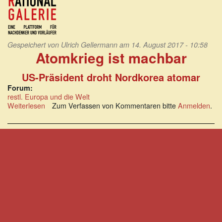
Gespeichert von
Ulrich Gellermann
am 14. August 2017 - 10:58
Atomkrieg ist machbar
US-Präsident droht Nordkorea atomar
Forum:
restl. Europa und die Welt
Weiterlesen
über
Zum Verfassen von Kommentaren bitte
Anmelden
.
Atomkrieg
ist
machbar:
US-
Präsident
droht
Nordkorea
atomar