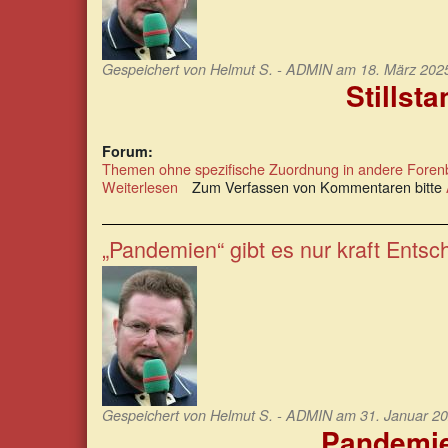
Gespeichert von
Helmut S. - ADMIN
am 18. März 2025
Stillsta
Forum:
Themen ohne spezifische Zuordnung in andere Foren
Weiterlesen
über
Zum Verfassen von Kommentaren bitte
Stillstand.
Was
sich
„Pandemien“ gibt es nur kraft Ents
nicht
bewegt,
existiert
nicht.
Gespeichert von
Helmut S. - ADMIN
am 31. Januar 20
„Pandemie