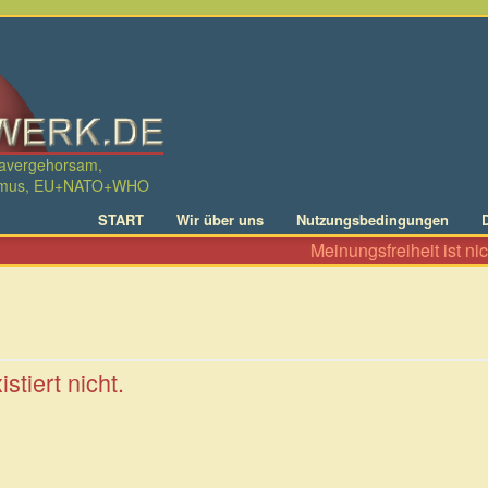
davergehorsam,
ralismus, EU+NATO+WHO
START
Wir über uns
Nutzungsbedingungen
Meinungsfreiheit ist nicht
stiert nicht.