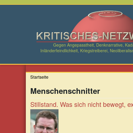
Direkt
zum
Inhalt
Gegen Angepasstheit, Denknarrative, Ka
Inländerfeindlichkeit, Kriegstreiberei, Neolibe
Startseite
Menschenschnitter
Stillstand. Was sich nicht bewegt, exi