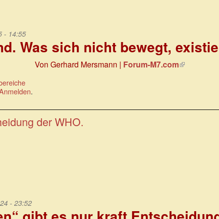
 - 14:55
nd. Was sich nicht bewegt, existie
Von Gerhard Mersmann |
Forum-M7.com
(Link
ist
bereiche
extern)
Anmelden
.
cheidung der WHO.
24 - 23:52
n“ gibt es nur kraft Entscheidun