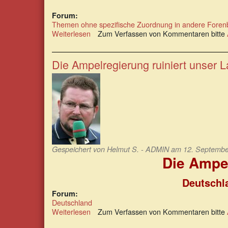
Forum:
Themen ohne spezifische Zuordnung in andere Foren
Weiterlesen
über
Zum Verfassen von Kommentaren bitte
Der
Verkauf
von
Die Ampelregierung ruiniert unser 
Elektroautos
soll
erzwungen
werden
Gespeichert von
Helmut S. - ADMIN
am 12. September
Die Ampel
Deutschla
Forum:
Deutschland
Weiterlesen
über
Zum Verfassen von Kommentaren bitte
Die