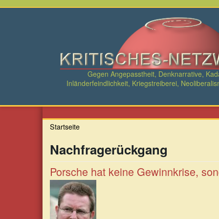
Direkt
zum
Inhalt
Gegen Angepasstheit, Denknarrative, Ka
Inländerfeindlichkeit, Kriegstreiberei, Neolibe
Startseite
Nachfragerückgang
Porsche hat keine Gewinnkrise, sond