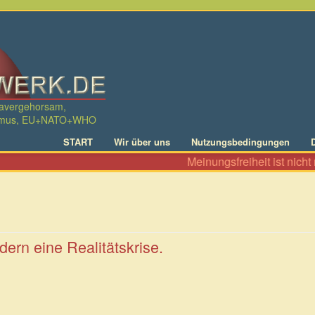
davergehorsam,
ralismus, EU+NATO+WHO
START
Wir über uns
Nutzungsbedingungen
Meinungsfreiheit ist nicht nur da
ern eine Realitätskrise.