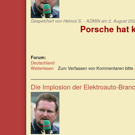
Gespeichert von
Helmut S. - ADMIN
am 2. August 202
Porsche hat k
Forum:
Deutschland
Weiterlesen
über
Zum Verfassen von Kommentaren bitte
Porsche
hat
keine
Die Implosion der Elektroauto-Bran
Gewinnkrise,
sondern
eine
Realitätskrise.