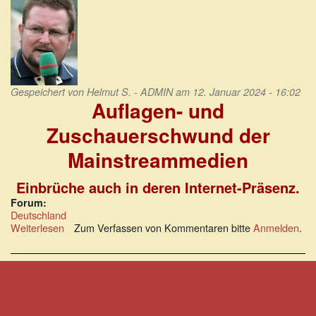
Gespeichert von
Helmut S. - ADMIN
am 12. Januar 2024 - 16:02
Auflagen- und
Zuschauerschwund der
Mainstreammedien
Einbrüche auch in deren Internet-Präsenz.
Forum:
Deutschland
Weiterlesen
über
Zum Verfassen von Kommentaren bitte
Anmelden
.
Auflagen-
und
Zuschauerschwund
der
Mainstreammedien