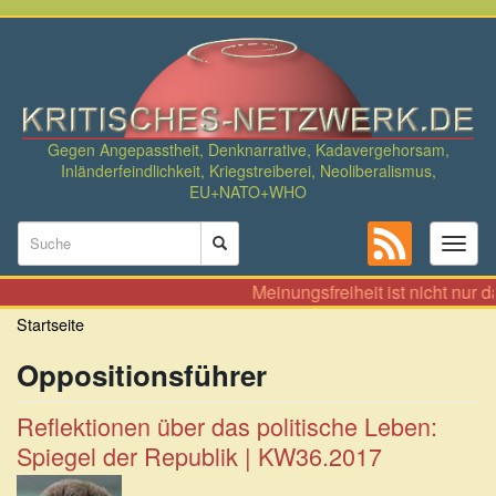
Direkt
zum
Inhalt
Gegen Angepasstheit, Denknarrative, Kadavergehorsam,
Inländerfeindlichkeit, Kriegstreiberei, Neoliberalismus,
EU+NATO+WHO
Suchformular
Toggl
naviga
Suche
Meinungsfreiheit ist nicht nur 
Startseite
Oppositionsführer
Reflektionen über das politische Leben:
Spiegel der Republik | KW36.2017